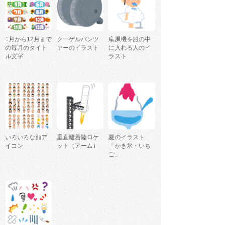
1月から12月まで
クーゲルパンツ
扇風機を服の中
の毎月のタイト
ァーのイラスト
に入れる人のイ
ル文字
ラスト
いろいろな顔ア
垂直離着陸ロケ
夏のイラスト
イコン
ット（アーム）
「かき氷・いち
ご」