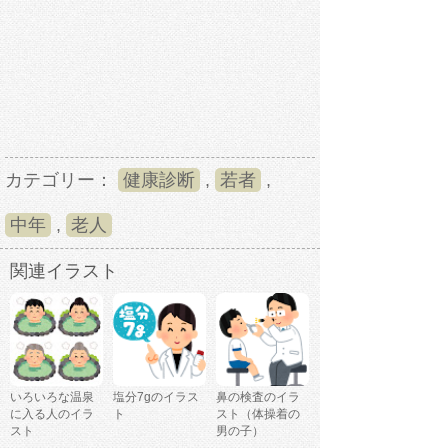
カテゴリー：
健康診断
,
若者
,
中年
,
老人
関連イラスト
いろいろな温泉
塩分7gのイラス
鼻の検査のイラ
に入る人のイラ
ト
スト（体操着の
スト
男の子）