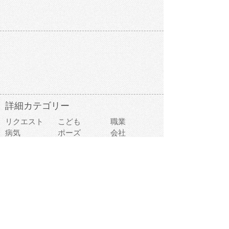
詳細カテゴリー
リクエスト
こども
職業
病気
ポーズ
会社
お金
道具
ビジネス
学校
ファッション
医療
事故
違反
食べ物
趣味
スポーツ
建物
スイーツ
旅行
おもちゃ
家族
家電
キャラクター
文字
料理
動物キャラ
医療機器
機械
マーク