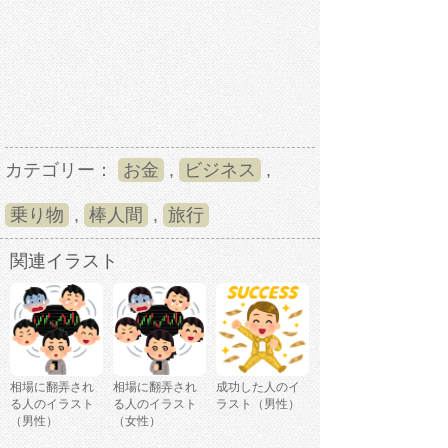
カテゴリー：
お金
,
ビジネス
,
乗り物
,
棒人間
,
旅行
関連イラスト
相場に翻弄され
相場に翻弄され
成功した人のイ
る人のイラスト
る人のイラスト
ラスト（男性）
（男性）
（女性）