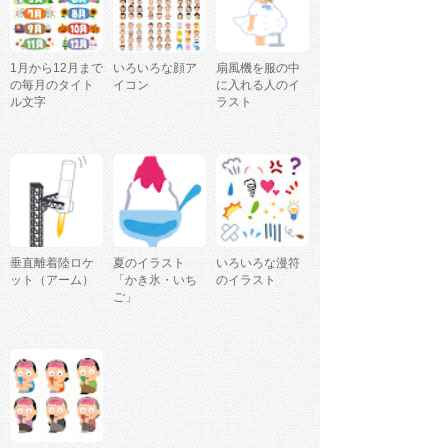
1月から12月まで
いろいろな顔ア
扇風機を服の中
の毎月のタイト
イコン
に入れる人のイ
ル文字
ラスト
垂直離着陸ロケ
夏のイラスト
いろいろな漫符
ット（アーム）
「かき氷・いち
のイラスト
ご」