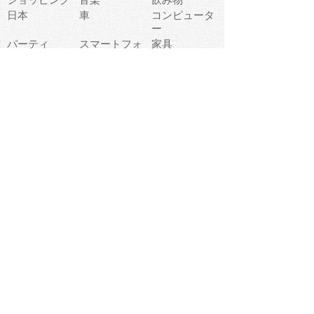
日本
車
コンピュータ
ー
パーティ
スマートフォ
家具
ン
老人
マナー
食事
乗り物
若者
動物
生活
インターネッ
友達
夏
ト
魚
軽食
災害
野菜
お正月
人体
受験
恋愛
運動
冬
科学
表情
美術
掃除
睡眠
似顔絵
ペット
美容
戦争
世界
ファンタジー
本
風景
犬
就活
虫
花
あかちゃん
植物
鳥
海
文房具
食材
お風呂
フルーツ
干支
お年賀状
マスク