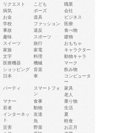
リクエスト
こども
職業
病気
ポーズ
会社
お金
道具
ビジネス
学校
ファッション
医療
事故
違反
食べ物
趣味
スポーツ
建物
スイーツ
旅行
おもちゃ
家族
家電
キャラクター
文字
料理
動物キャラ
医療機器
機械
マーク
ショッピング
音楽
飲み物
日本
車
コンピュータ
ー
パーティ
スマートフォ
家具
ン
老人
マナー
食事
乗り物
若者
動物
生活
インターネッ
友達
夏
ト
魚
軽食
災害
野菜
お正月