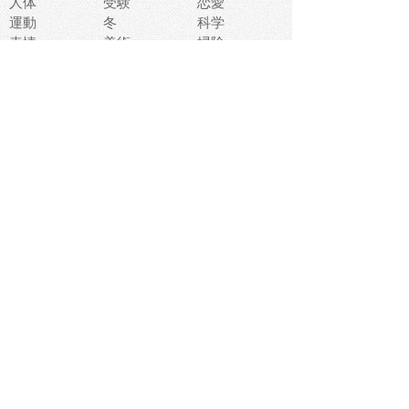
人体
受験
恋愛
運動
冬
科学
表情
美術
掃除
睡眠
似顔絵
ペット
美容
戦争
世界
ファンタジー
本
風景
犬
就活
虫
花
あかちゃん
植物
鳥
海
文房具
食材
お風呂
フルーツ
干支
お年賀状
マスク
調味料
猫
物語
介護
南国
ウェディング
ランドマーク
環境問題
髪
スポーツ用具
書類
クリスマス
夏休み
怪我
テンプレート
メディア
食器
お祭り
政治
中年
座布団
映画
メッセージ
電車
ゴミ
楽器
パン
宗教
幼稚園
エネルギー