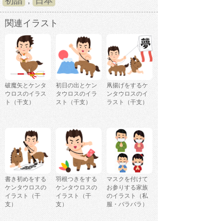
初詣
,
日本
関連イラスト
破魔矢とケンタ
初日の出とケン
凧揚げをするケ
ウロスのイラス
タウロスのイラ
ンタウロスのイ
ト（干支）
スト（干支）
ラスト（干支）
書き初めをする
羽根つきをする
マスクを付けて
ケンタウロスの
ケンタウロスの
お参りする家族
イラスト（干
イラスト（干
のイラスト（私
支）
支）
服・バラバラ）