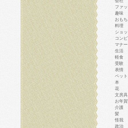
会社
ファッ
趣味
おもち
料理
ショッ
コンピ
マナー
生活
軽食
受験
表情
ペット
本
花
文房具
お年賀
介護
髪
怪我
政治