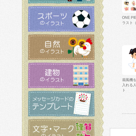
ONE P
ラスト
扇風機
入れる
ト