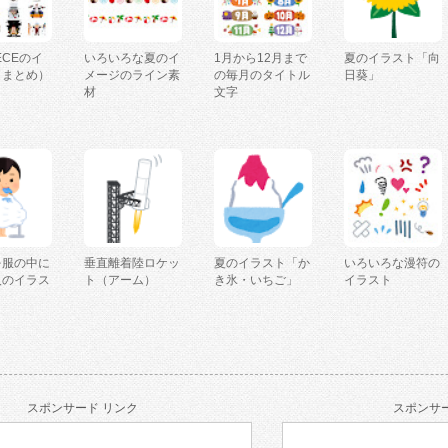
IECEのイ
いろいろな夏のイ
1月から12月まで
夏のイラスト「向
（まとめ）
メージのライン素
の毎月のタイトル
日葵」
材
文字
を服の中に
垂直離着陸ロケッ
夏のイラスト「か
いろいろな漫符の
人のイラス
ト（アーム）
き氷・いちご」
イラスト
スポンサード リンク
スポンサー