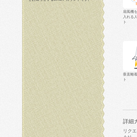
扇風機
入れる
ト
垂直離
ト
詳細
リクエ