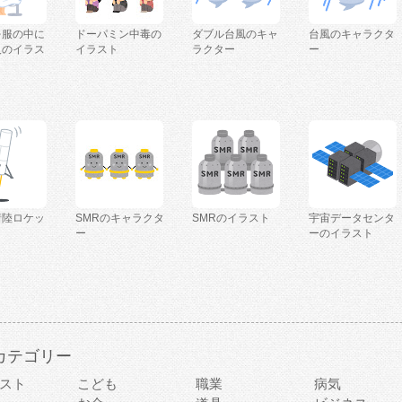
を服の中に
ドーパミン中毒の
ダブル台風のキャ
台風のキャラクタ
人のイラス
イラスト
ラクター
ー
着陸ロケッ
SMRのキャラクタ
SMRのイラスト
宇宙データセンタ
ー
ーのイラスト
カテゴリー
スト
こども
職業
病気