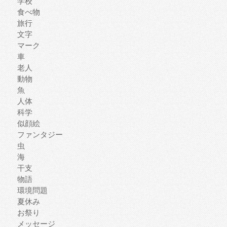
学校
食べ物
旅行
文字
マーク
車
老人
動物
魚
人体
科学
似顔絵
ファンタジー
虫
海
干支
物語
環境問題
夏休み
お祭り
メッセージ