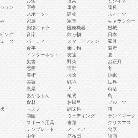
お金
道具
ビジネス
ション
医療
事故
違反
スポーツ
建物
スイーツ
ゃ
家族
家電
キャラクター
動物キャラ
医療機器
機械
ピング
音楽
飲み物
日本
ューター
パーティ
スマートフォン
家具
食事
乗り物
若者
インターネット
友達
夏
災害
野菜
お正月
恋愛
運動
冬
美術
掃除
睡眠
美容
戦争
世界
風景
犬
就活
あかちゃん
植物
鳥
食材
お風呂
フルーツ
状
マスク
調味料
猫
南国
ウェディング
ランドマーク
スポーツ用具
書類
クリスマス
テンプレート
メディア
食器
中年
座布団
映画