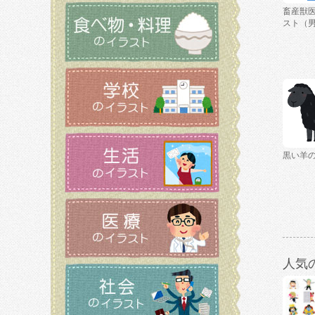
畜産獣
スト（
黒い羊
人気