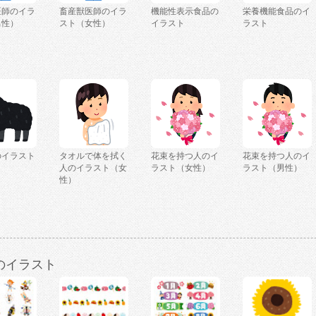
医師のイラ
畜産獣医師のイラ
機能性表示食品の
栄養機能食品のイ
男性）
スト（女性）
イラスト
ラスト
のイラスト
タオルで体を拭く
花束を持つ人のイ
花束を持つ人のイ
人のイラスト（女
ラスト（女性）
ラスト（男性）
性）
のイラスト