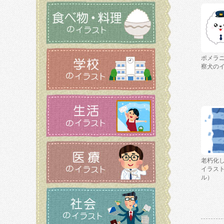
ポメラ
察犬の
老朽化
イラス
ル）