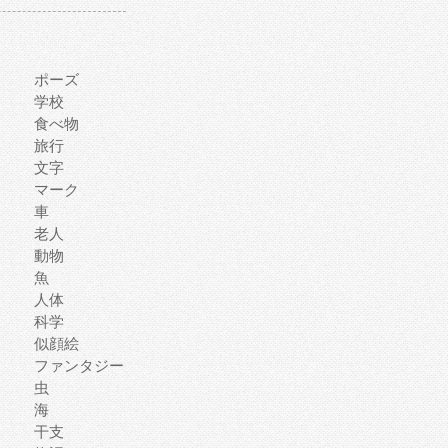
ポーズ
学校
食べ物
旅行
文字
マーク
車
老人
動物
魚
人体
科学
似顔絵
ファンタジー
虫
海
干支