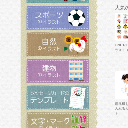
人気
ONE P
ラスト
扇風機
入れる
ト