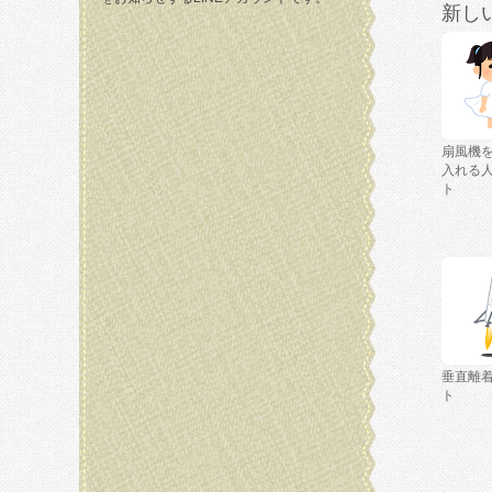
新し
扇風機
入れる
ト
垂直離
ト