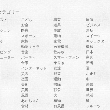
カテゴリー
スト
こども
職業
病気
お金
道具
ビジネス
ション
医療
事故
違反
スポーツ
建物
スイーツ
ゃ
家族
家電
キャラクター
動物キャラ
医療機器
機械
ピング
音楽
飲み物
日本
ューター
パーティ
スマートフォン
家具
食事
乗り物
若者
インターネット
友達
夏
災害
野菜
お正月
恋愛
運動
冬
美術
掃除
睡眠
美容
戦争
世界
風景
犬
就活
あかちゃん
植物
鳥
食材
お風呂
フルーツ