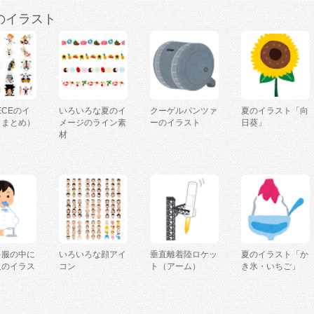
のイラスト
IECEのイ
いろいろな夏のイ
クーゲルパンツァ
夏のイラスト「向
（まとめ）
メージのライン素
ーのイラスト
日葵」
材
を服の中に
いろいろな顔アイ
垂直離着陸ロケッ
夏のイラスト「か
人のイラス
コン
ト（アーム）
き氷・いちご」