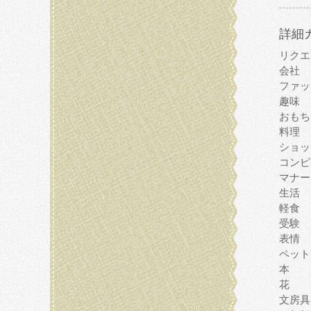
詳細
リクエ
会社
ファッ
趣味
おもち
料理
ショッ
コンピ
マナー
生活
軽食
受験
表情
ペット
本
花
文房具