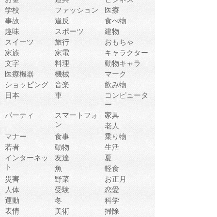
学校
ファッション
医療
事故
違反
食べ物
趣味
スポーツ
建物
スイーツ
旅行
おもちゃ
家族
家電
キャラクター
文字
料理
動物キャラ
医療機器
機械
マーク
ショッピング
音楽
飲み物
日本
車
コンピュータ
ー
パーティ
スマートフォ
家具
ン
老人
マナー
食事
乗り物
若者
動物
生活
インターネッ
友達
夏
ト
魚
軽食
災害
野菜
お正月
人体
受験
恋愛
運動
冬
科学
表情
美術
掃除