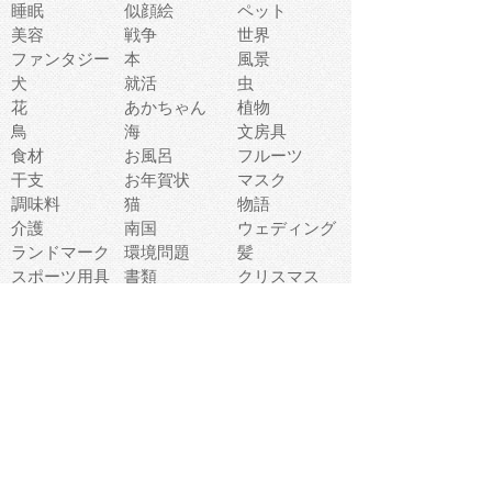
睡眠
似顔絵
ペット
美容
戦争
世界
ファンタジー
本
風景
犬
就活
虫
花
あかちゃん
植物
鳥
海
文房具
食材
お風呂
フルーツ
干支
お年賀状
マスク
調味料
猫
物語
介護
南国
ウェディング
ランドマーク
環境問題
髪
スポーツ用具
書類
クリスマス
夏休み
怪我
テンプレート
メディア
食器
お祭り
政治
中年
座布団
映画
メッセージ
電車
ゴミ
楽器
パン
宗教
幼稚園
エネルギー
引越し
農業
自転車
オリンピック
飾り
お寿司