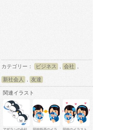
カテゴリー：
ビジネス
,
会社
,
新社会人
,
友達
関連イラスト
アザラシの会社
同担拒否のイラ
同担のイラスト