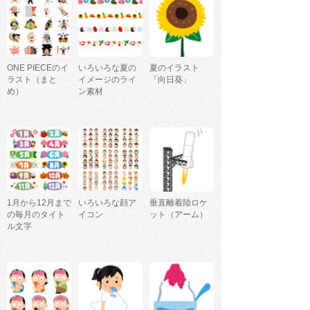
ONE PIECEのイ
いろいろな夏の
夏のイラスト
ラスト（まと
イメージのライ
「向日葵」
め）
ン素材
1月から12月まで
いろいろな顔ア
垂直離着陸ロケ
の毎月のタイト
イコン
ット（アーム）
ル文字