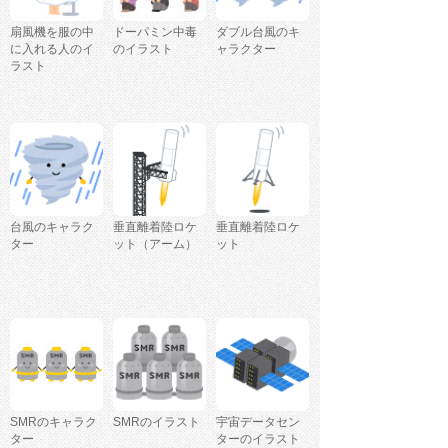
扇風機を服の中
ドーパミン中毒
ダブル台風のキ
に入れる人のイ
のイラスト
ャラクター
ラスト
台風のキャラク
垂直離着陸ロケ
垂直離着陸ロケ
ター
ット（アーム）
ット
SMRのキャラク
SMRのイラスト
宇宙データセン
ター
ターのイラスト