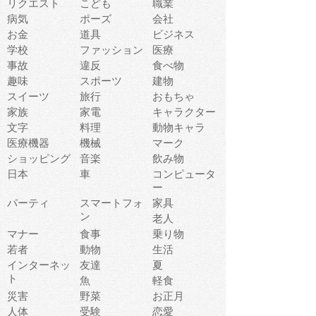
リクエスト
こども
職業
病気
ポーズ
会社
お金
道具
ビジネス
学校
ファッション
医療
事故
違反
食べ物
趣味
スポーツ
建物
スイーツ
旅行
おもちゃ
家族
家電
キャラクター
文字
料理
動物キャラ
医療機器
機械
マーク
ショッピング
音楽
飲み物
日本
車
コンピュータ
ー
パーティ
スマートフォ
家具
ン
老人
マナー
食事
乗り物
若者
動物
生活
インターネッ
友達
夏
ト
魚
軽食
災害
野菜
お正月
人体
受験
恋愛