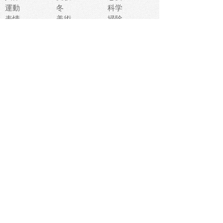
運動
冬
科学
表情
美術
掃除
睡眠
似顔絵
ペット
美容
戦争
世界
ファンタジー
本
風景
犬
就活
虫
花
あかちゃん
植物
鳥
海
文房具
食材
お風呂
フルーツ
干支
お年賀状
マスク
調味料
猫
物語
介護
南国
ウェディング
ランドマーク
環境問題
髪
スポーツ用具
書類
クリスマス
夏休み
怪我
テンプレート
メディア
食器
お祭り
政治
中年
座布団
映画
メッセージ
電車
ゴミ
楽器
パン
宗教
幼稚園
エネルギー