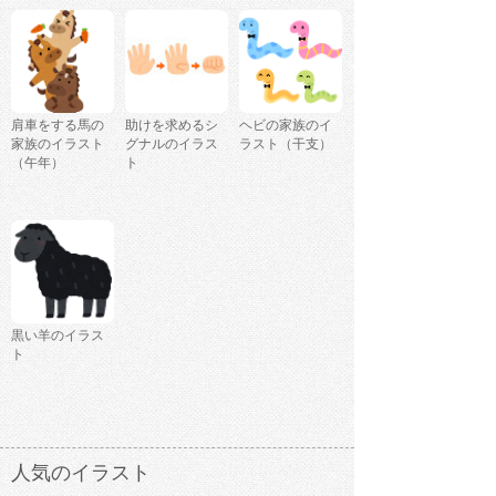
肩車をする馬の
助けを求めるシ
ヘビの家族のイ
家族のイラスト
グナルのイラス
ラスト（干支）
（午年）
ト
黒い羊のイラス
ト
人気のイラスト