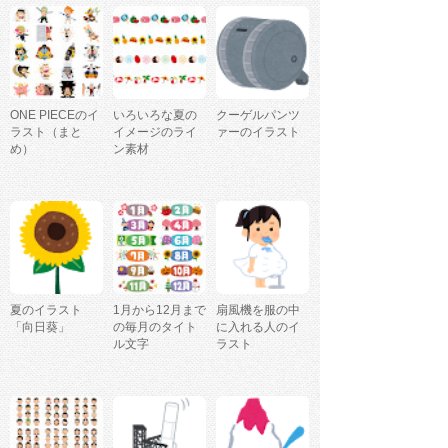
ONE PIECEのイ
いろいろな夏の
クーゲルパンツ
ラスト（まと
イメージのライ
ァーのイラスト
め）
ン素材
夏のイラスト
1月から12月まで
扇風機を服の中
「向日葵」
の毎月のタイト
に入れる人のイ
ル文字
ラスト