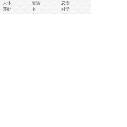
人体
受験
恋愛
運動
冬
科学
表情
美術
掃除
睡眠
似顔絵
ペット
美容
戦争
世界
ファンタジー
本
風景
犬
就活
虫
花
あかちゃん
植物
鳥
海
文房具
食材
お風呂
フルーツ
干支
お年賀状
マスク
調味料
猫
物語
介護
南国
ウェディング
ランドマーク
環境問題
髪
スポーツ用具
書類
クリスマス
夏休み
怪我
テンプレート
メディア
食器
お祭り
政治
中年
座布団
映画
メッセージ
電車
ゴミ
楽器
パン