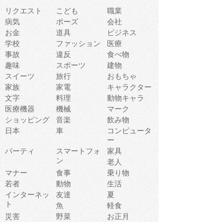
リクエスト
こども
職業
病気
ポーズ
会社
お金
道具
ビジネス
学校
ファッション
医療
事故
違反
食べ物
趣味
スポーツ
建物
スイーツ
旅行
おもちゃ
家族
家電
キャラクター
文字
料理
動物キャラ
医療機器
機械
マーク
ショッピング
音楽
飲み物
日本
車
コンピュータ
ー
パーティ
スマートフォ
家具
ン
老人
マナー
食事
乗り物
若者
動物
生活
インターネッ
友達
夏
ト
魚
軽食
災害
野菜
お正月