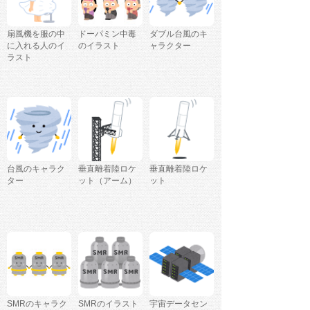
扇風機を服の中
ドーパミン中毒
ダブル台風のキ
に入れる人のイ
のイラスト
ャラクター
ラスト
台風のキャラク
垂直離着陸ロケ
垂直離着陸ロケ
ター
ット（アーム）
ット
SMRのキャラク
SMRのイラスト
宇宙データセン