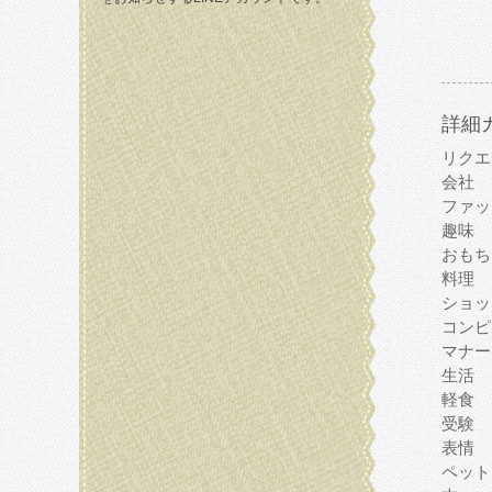
詳細
リクエ
会社
ファッ
趣味
おもち
料理
ショッ
コンピ
マナー
生活
軽食
受験
表情
ペット