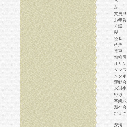
本
花
文房具
お年賀
介護
髪
怪我
政治
電車
幼稚園
オリン
ダンス
メタボ
運動会
お誕生
野球
卒業式
新社会
ぴょこ
深海