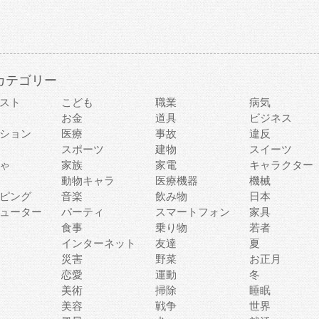
カテゴリー
スト
こども
職業
病気
お金
道具
ビジネス
ション
医療
事故
違反
スポーツ
建物
スイーツ
ゃ
家族
家電
キャラクター
動物キャラ
医療機器
機械
ピング
音楽
飲み物
日本
ューター
パーティ
スマートフォン
家具
食事
乗り物
若者
インターネット
友達
夏
災害
野菜
お正月
恋愛
運動
冬
美術
掃除
睡眠
美容
戦争
世界