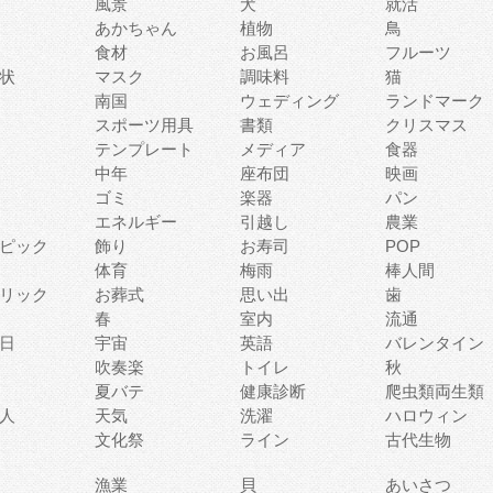
風景
犬
就活
あかちゃん
植物
鳥
食材
お風呂
フルーツ
状
マスク
調味料
猫
南国
ウェディング
ランドマーク
スポーツ用具
書類
クリスマス
テンプレート
メディア
食器
中年
座布団
映画
ゴミ
楽器
パン
エネルギー
引越し
農業
ピック
飾り
お寿司
POP
体育
梅雨
棒人間
リック
お葬式
思い出
歯
春
室内
流通
日
宇宙
英語
バレンタイン
吹奏楽
トイレ
秋
夏バテ
健康診断
爬虫類両生類
人
天気
洗濯
ハロウィン
文化祭
ライン
古代生物
漁業
貝
あいさつ