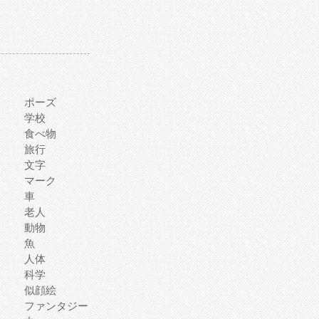
ポーズ
学校
食べ物
旅行
文字
マーク
車
老人
動物
魚
人体
科学
似顔絵
ファンタジー