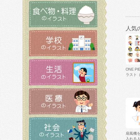
人気
ONE P
ラスト
扇風機
入れる