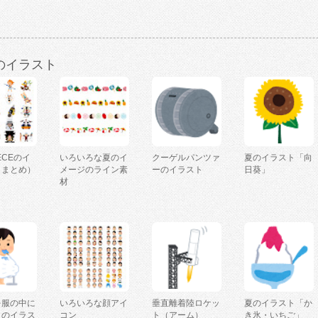
のイラスト
IECEのイ
いろいろな夏のイ
クーゲルパンツァ
夏のイラスト「向
（まとめ）
メージのライン素
ーのイラスト
日葵」
材
を服の中に
いろいろな顔アイ
垂直離着陸ロケッ
夏のイラスト「か
人のイラス
コン
ト（アーム）
き氷・いちご」