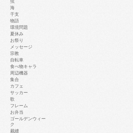
虫
海
干支
物語
環境問題
夏休み
お祭り
メッセージ
宗教
自転車
食べ物キャラ
周辺機器
集合
カフェ
サッカー
歌
フレーム
お弁当
ゴールデンウィー
ク
裁縫