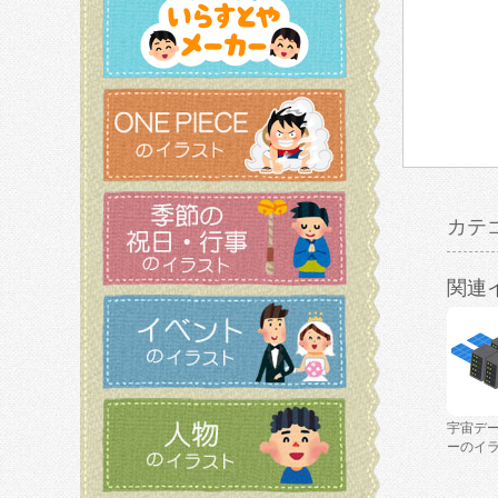
カテ
関連
宇宙デ
ーのイ