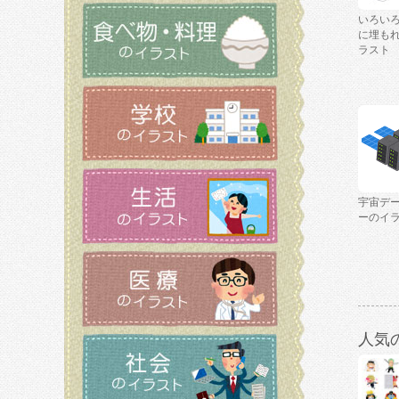
いろい
に埋も
ラスト
宇宙デ
ーのイ
人気