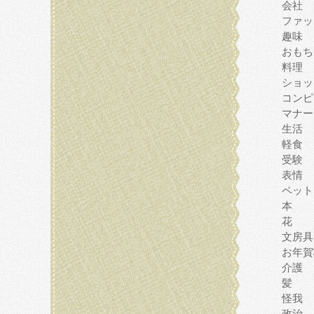
会社
ファッ
趣味
おもち
料理
ショッ
コンピ
マナー
生活
軽食
受験
表情
ペット
本
花
文房具
お年賀
介護
髪
怪我
政治