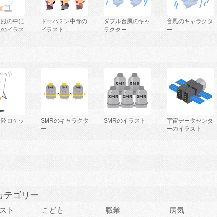
を服の中に
ドーパミン中毒の
ダブル台風のキャ
台風のキャラクタ
人のイラス
イラスト
ラクター
ー
着陸ロケッ
SMRのキャラクタ
SMRのイラスト
宇宙データセンタ
ー
ーのイラスト
カテゴリー
スト
こども
職業
病気