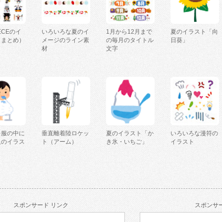
IECEのイ
いろいろな夏のイ
1月から12月まで
夏のイラスト「向
（まとめ）
メージのライン素
の毎月のタイトル
日葵」
材
文字
を服の中に
垂直離着陸ロケッ
夏のイラスト「か
いろいろな漫符の
人のイラス
ト（アーム）
き氷・いちご」
イラスト
スポンサード リンク
スポンサー