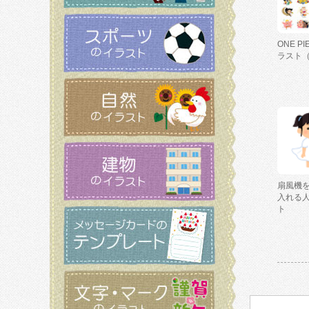
ONE P
ラスト
扇風機
入れる
ト