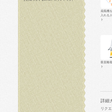
扇風機
入れる
ト
垂直離
ト
詳細
リクエ