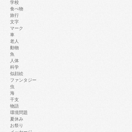
学校
食べ物
旅行
文字
マーク
車
老人
動物
魚
人体
科学
似顔絵
ファンタジー
虫
海
干支
物語
環境問題
夏休み
お祭り
メッセージ