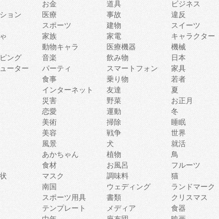
お金
道具
ビジネス
ション
医療
事故
違反
スポーツ
建物
スイーツ
ゃ
家族
家電
キャラクター
動物キャラ
医療機器
機械
ピング
音楽
飲み物
日本
ューター
パーティ
スマートフォン
家具
食事
乗り物
若者
インターネット
友達
夏
災害
野菜
お正月
恋愛
運動
冬
美術
掃除
睡眠
美容
戦争
世界
風景
犬
就活
あかちゃん
植物
鳥
食材
お風呂
フルーツ
状
マスク
調味料
猫
南国
ウェディング
ランドマーク
スポーツ用具
書類
クリスマス
テンプレート
メディア
食器
中年
座布団
映画