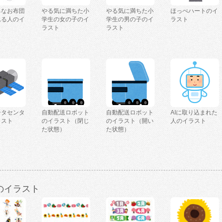
ろなお布団
やる気に満ちた小
やる気に満ちた小
ほっぺハートのイ
れる人のイ
学生の女の子のイ
学生の男の子のイ
ラスト
ラスト
ラスト
ータセンタ
自動配送ロボット
自動配送ロボット
AIに取り込まれた
ラスト
のイラスト（閉じ
のイラスト（開い
人のイラスト
た状態）
た状態）
のイラスト