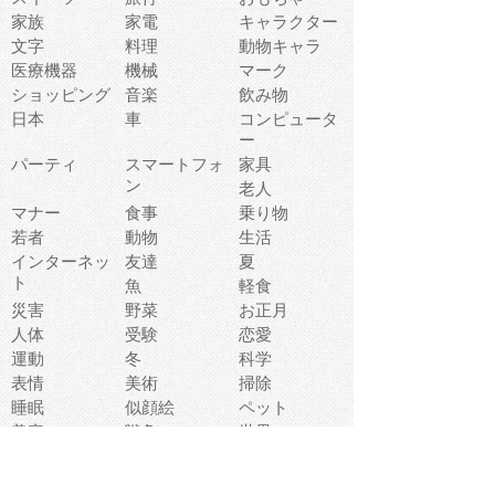
家族
家電
キャラクター
文字
料理
動物キャラ
医療機器
機械
マーク
ショッピング
音楽
飲み物
日本
車
コンピュータ
ー
パーティ
スマートフォ
家具
ン
老人
マナー
食事
乗り物
若者
動物
生活
インターネッ
友達
夏
ト
魚
軽食
災害
野菜
お正月
人体
受験
恋愛
運動
冬
科学
表情
美術
掃除
睡眠
似顔絵
ペット
美容
戦争
世界
ファンタジー
本
風景
犬
就活
虫