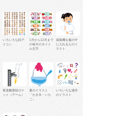
いろいろな顔ア
1月から12月まで
扇風機を服の中
イコン
の毎月のタイト
に入れる人のイ
ル文字
ラスト
垂直離着陸ロケ
夏のイラスト
いろいろな漫符
ット（アーム）
「かき氷・いち
のイラスト
ご」