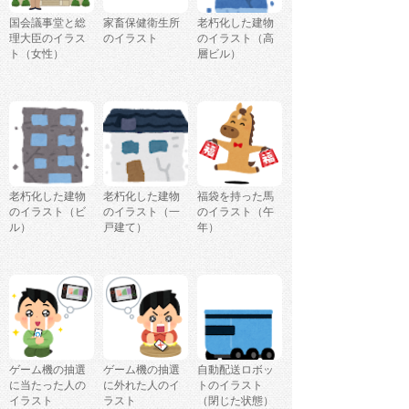
国会議事堂と総
家畜保健衛生所
老朽化した建物
理大臣のイラス
のイラスト
のイラスト（高
ト（女性）
層ビル）
老朽化した建物
老朽化した建物
福袋を持った馬
のイラスト（ビ
のイラスト（一
のイラスト（午
ル）
戸建て）
年）
ゲーム機の抽選
ゲーム機の抽選
自動配送ロボッ
に当たった人の
に外れた人のイ
トのイラスト
イラスト
ラスト
（閉じた状態）