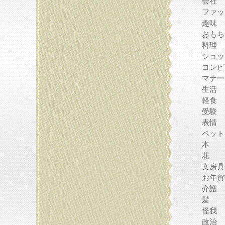
会社
ファッ
趣味
おもち
料理
ショッ
コンピ
マナー
生活
軽食
受験
表情
ペット
本
花
文房具
お年賀
介護
髪
怪我
政治