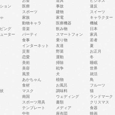
お金
道具
ビジネス
ション
医療
事故
違反
スポーツ
建物
スイーツ
ゃ
家族
家電
キャラクター
動物キャラ
医療機器
機械
ピング
音楽
飲み物
日本
ューター
パーティ
スマートフォン
家具
食事
乗り物
若者
インターネット
友達
夏
災害
野菜
お正月
恋愛
運動
冬
美術
掃除
睡眠
美容
戦争
世界
風景
犬
就活
あかちゃん
植物
鳥
食材
お風呂
フルーツ
状
マスク
調味料
猫
南国
ウェディング
ランドマーク
スポーツ用具
書類
クリスマス
テンプレート
メディア
食器
中年
座布団
映画