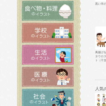
黒い羊
凧揚げ
タウロ
ト（干
人気