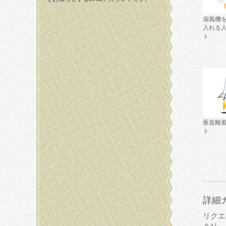
扇風機
入れる
ト
垂直離
ト
詳細
リクエ