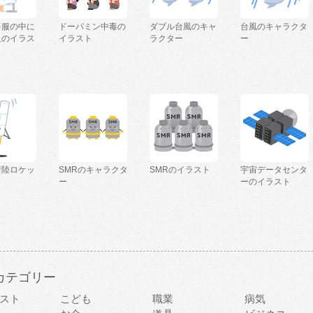
を服の中に
ドーパミン中毒の
ダブル台風のキャ
台風のキャラクタ
人のイラス
イラスト
ラクター
ー
着陸ロケッ
SMRのキャラクタ
SMRのイラスト
宇宙データセンタ
ー
ーのイラスト
カテゴリー
スト
こども
職業
病気