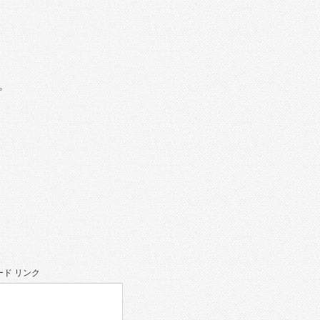
。
ド リンク