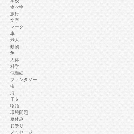
学校
食べ物
旅行
文字
マーク
車
老人
動物
魚
人体
科学
似顔絵
ファンタジー
虫
海
干支
物語
環境問題
夏休み
お祭り
メッセージ