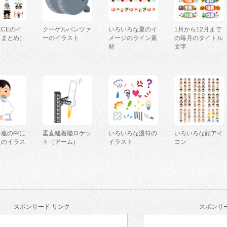
IECEのイ
クーゲルパンツァ
いろいろな夏のイ
1月から12月まで
（まとめ）
ーのイラスト
メージのライン素
の毎月のタイトル
材
文字
を服の中に
垂直離着陸ロケッ
いろいろな漫符の
いろいろな顔アイ
人のイラス
ト（アーム）
イラスト
コン
スポンサード リンク
スポンサー