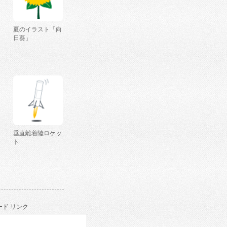
夏のイラスト「向
日葵」
垂直離着陸ロケッ
ト
ド リンク