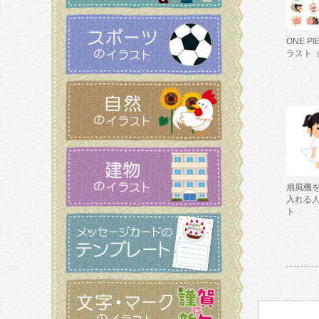
ONE P
ラスト
扇風機
入れる
ト