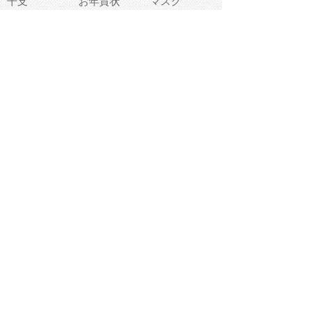
干支
お年賀状
マスク
調味料
猫
物語
介護
南国
ウェディング
ランドマーク
環境問題
髪
スポーツ用具
書類
クリスマス
夏休み
怪我
テンプレート
メディア
食器
お祭り
政治
中年
座布団
映画
メッセージ
電車
ゴミ
楽器
パン
宗教
幼稚園
エネルギー
引越し
農業
自転車
オリンピック
飾り
お寿司
POP
食べ物キャラ
ダンス
体育
梅雨
棒人間
周辺機器
メタボリック
お葬式
思い出
歯
集合
運動会
春
室内
流通
カフェ
お誕生日
宇宙
英語
バレンタイン
サッカー
野球
吹奏楽