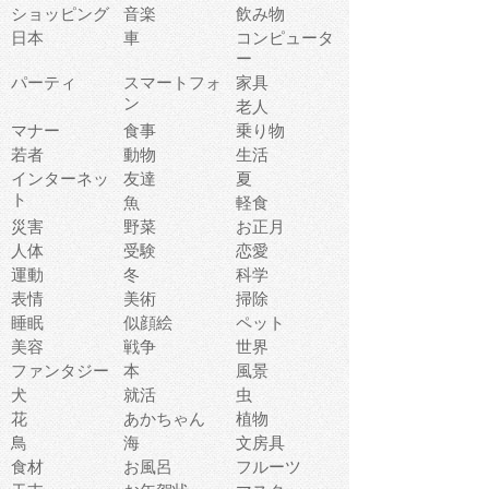
ショッピング
音楽
飲み物
日本
車
コンピュータ
ー
パーティ
スマートフォ
家具
ン
老人
マナー
食事
乗り物
若者
動物
生活
インターネッ
友達
夏
ト
魚
軽食
災害
野菜
お正月
人体
受験
恋愛
運動
冬
科学
表情
美術
掃除
睡眠
似顔絵
ペット
美容
戦争
世界
ファンタジー
本
風景
犬
就活
虫
花
あかちゃん
植物
鳥
海
文房具
食材
お風呂
フルーツ