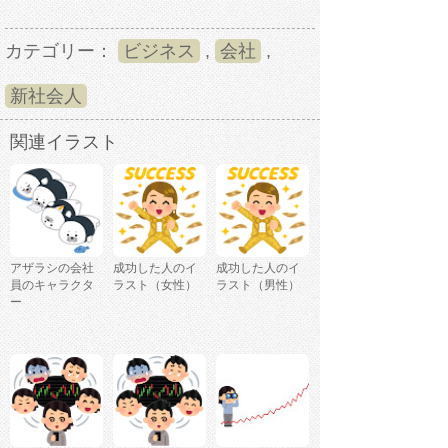
カテゴリー：
ビジネス
,
会社
,
新社会人
関連イラスト
アザラシの会社
成功した人のイ
成功した人のイ
員のキャラクタ
ラスト（女性）
ラスト（男性）
ー