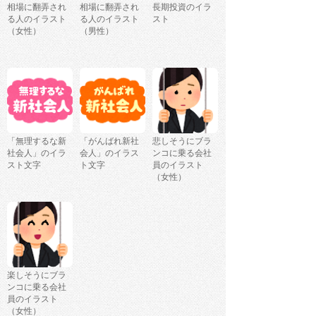
相場に翻弄され
相場に翻弄され
長期投資のイラ
る人のイラスト
る人のイラスト
スト
（女性）
（男性）
「無理するな新
「がんばれ新社
悲しそうにブラ
社会人」のイラ
会人」のイラス
ンコに乗る会社
スト文字
ト文字
員のイラスト
（女性）
楽しそうにブラ
ンコに乗る会社
員のイラスト
（女性）