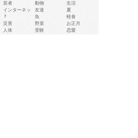
若者
動物
生活
インターネッ
友達
夏
ト
魚
軽食
災害
野菜
お正月
人体
受験
恋愛
運動
冬
科学
表情
美術
掃除
睡眠
似顔絵
ペット
美容
戦争
世界
ファンタジー
本
風景
犬
就活
虫
花
あかちゃん
植物
鳥
海
文房具
食材
お風呂
フルーツ
干支
お年賀状
マスク
調味料
猫
物語
介護
南国
ウェディング
ランドマーク
環境問題
髪
スポーツ用具
書類
クリスマス
夏休み
怪我
テンプレート