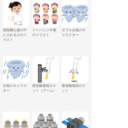
扇風機を服の中
ドーパミン中毒
ダブル台風のキ
に入れる人のイ
のイラスト
ャラクター
ラスト
台風のキャラク
垂直離着陸ロケ
垂直離着陸ロケ
ター
ット（アーム）
ット