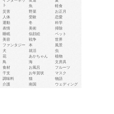
インターネッ
友達
夏
ト
魚
軽食
災害
野菜
お正月
人体
受験
恋愛
運動
冬
科学
表情
美術
掃除
睡眠
似顔絵
ペット
美容
戦争
世界
ファンタジー
本
風景
犬
就活
虫
花
あかちゃん
植物
鳥
海
文房具
食材
お風呂
フルーツ
干支
お年賀状
マスク
調味料
猫
物語
介護
南国
ウェディング
ランドマーク
環境問題
髪
スポーツ用具
書類
クリスマス
夏休み
怪我
テンプレート
メディア
食器
お祭り
政治
中年
座布団