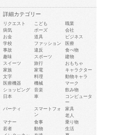
詳細カテゴリー
リクエスト
こども
職業
病気
ポーズ
会社
お金
道具
ビジネス
学校
ファッション
医療
事故
違反
食べ物
趣味
スポーツ
建物
スイーツ
旅行
おもちゃ
家族
家電
キャラクター
文字
料理
動物キャラ
医療機器
機械
マーク
ショッピング
音楽
飲み物
日本
車
コンピュータ
ー
パーティ
スマートフォ
家具
ン
老人
マナー
食事
乗り物
若者
動物
生活