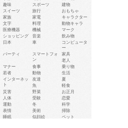
趣味
スポーツ
建物
スイーツ
旅行
おもちゃ
家族
家電
キャラクター
文字
料理
動物キャラ
医療機器
機械
マーク
ショッピング
音楽
飲み物
日本
車
コンピュータ
ー
パーティ
スマートフォ
家具
ン
老人
マナー
食事
乗り物
若者
動物
生活
インターネッ
友達
夏
ト
魚
軽食
災害
野菜
お正月
人体
受験
恋愛
運動
冬
科学
表情
美術
掃除
睡眠
似顔絵
ペット
美容
戦争
世界