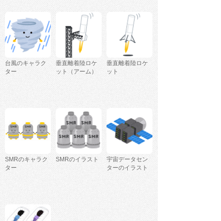
台風のキャラク
垂直離着陸ロケ
垂直離着陸ロケ
ター
ット（アーム）
ット
SMRのキャラク
SMRのイラスト
宇宙データセン
ター
ターのイラスト