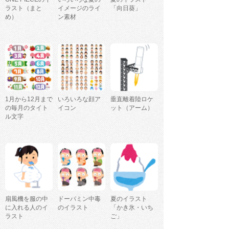
ラスト（まと
イメージのライ
「向日葵」
め）
ン素材
1月から12月まで
いろいろな顔ア
垂直離着陸ロケ
の毎月のタイト
イコン
ット（アーム）
ル文字
扇風機を服の中
ドーパミン中毒
夏のイラスト
に入れる人のイ
のイラスト
「かき氷・いち
ラスト
ご」