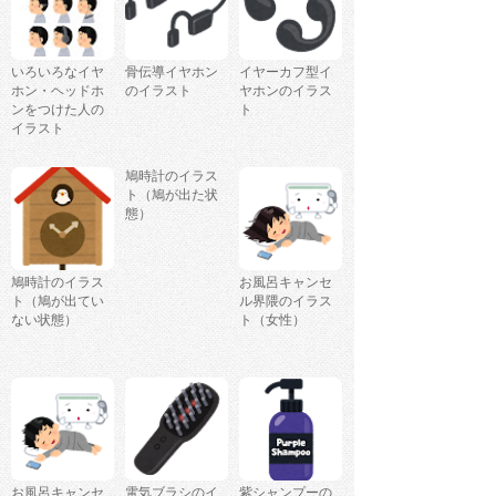
いろいろなイヤ
骨伝導イヤホン
イヤーカフ型イ
ホン・ヘッドホ
のイラスト
ヤホンのイラス
ンをつけた人の
ト
イラスト
鳩時計のイラス
ト（鳩が出た状
態）
鳩時計のイラス
お風呂キャンセ
ト（鳩が出てい
ル界隈のイラス
ない状態）
ト（女性）
お風呂キャンセ
電気ブラシのイ
紫シャンプーの