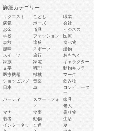
詳細カテゴリー
リクエスト
こども
職業
病気
ポーズ
会社
お金
道具
ビジネス
学校
ファッション
医療
事故
違反
食べ物
趣味
スポーツ
建物
スイーツ
旅行
おもちゃ
家族
家電
キャラクター
文字
料理
動物キャラ
医療機器
機械
マーク
ショッピング
音楽
飲み物
日本
車
コンピュータ
ー
パーティ
スマートフォ
家具
ン
老人
マナー
食事
乗り物
若者
動物
生活
インターネッ
友達
夏
ト