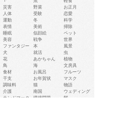
魚
軽食
災害
野菜
お正月
人体
受験
恋愛
運動
冬
科学
表情
美術
掃除
睡眠
似顔絵
ペット
美容
戦争
世界
ファンタジー
本
風景
犬
就活
虫
花
あかちゃん
植物
鳥
海
文房具
食材
お風呂
フルーツ
干支
お年賀状
マスク
調味料
猫
物語
介護
南国
ウェディング
ランドマーク
環境問題
髪
スポーツ用具
書類
クリスマス
夏休み
怪我
テンプレート
メディア
食器
お祭り
政治
中年
座布団
映画
メッセージ
電車