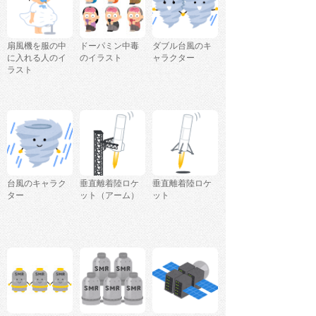
扇風機を服の中
ドーパミン中毒
ダブル台風のキ
に入れる人のイ
のイラスト
ャラクター
ラスト
台風のキャラク
垂直離着陸ロケ
垂直離着陸ロケ
ター
ット（アーム）
ット