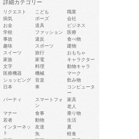
詳細カテゴリー
リクエスト
こども
職業
病気
ポーズ
会社
お金
道具
ビジネス
学校
ファッション
医療
事故
違反
食べ物
趣味
スポーツ
建物
スイーツ
旅行
おもちゃ
家族
家電
キャラクター
文字
料理
動物キャラ
医療機器
機械
マーク
ショッピング
音楽
飲み物
日本
車
コンピュータ
ー
パーティ
スマートフォ
家具
ン
老人
マナー
食事
乗り物
若者
動物
生活
インターネッ
友達
夏
ト
魚
軽食