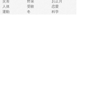
災害
野菜
お正月
人体
受験
恋愛
運動
冬
科学
表情
美術
掃除
睡眠
似顔絵
ペット
美容
戦争
世界
ファンタジー
本
風景
犬
就活
虫
花
あかちゃん
植物
鳥
海
文房具
食材
お風呂
フルーツ
干支
お年賀状
マスク
調味料
猫
物語
介護
南国
ウェディング
ランドマーク
環境問題
髪
スポーツ用具
書類
クリスマス
夏休み
怪我
テンプレート
メディア
食器
お祭り
政治
中年
座布団
映画
メッセージ
電車
ゴミ
楽器
パン