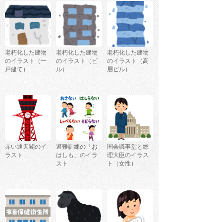
老朽化した建物
老朽化した建物
老朽化した建物
のイラスト（一
のイラスト（ビ
のイラスト（高
戸建て）
ル）
層ビル）
赤い通天閣のイ
避難訓練の「お
国会議事堂と総
ラスト
はしも」のイラ
理大臣のイラス
スト
ト（女性）