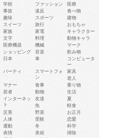
学校
ファッション
医療
事故
違反
食べ物
趣味
スポーツ
建物
スイーツ
旅行
おもちゃ
家族
家電
キャラクター
文字
料理
動物キャラ
医療機器
機械
マーク
ショッピング
音楽
飲み物
日本
車
コンピュータ
ー
パーティ
スマートフォ
家具
ン
老人
マナー
食事
乗り物
若者
動物
生活
インターネッ
友達
夏
ト
魚
軽食
災害
野菜
お正月
人体
受験
恋愛
運動
冬
科学
表情
美術
掃除