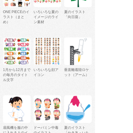
ONE PIECEのイ
いろいろな夏の
夏のイラスト
ラスト（まと
イメージのライ
「向日葵」
め）
ン素材
1月から12月まで
いろいろな顔ア
垂直離着陸ロケ
の毎月のタイト
イコン
ット（アーム）
ル文字
扇風機を服の中
ドーパミン中毒
夏のイラスト
に入れる人のイ
のイラスト
「かき氷・いち