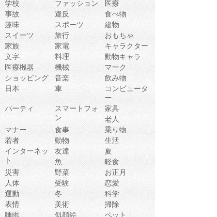
学校
ファッション
医療
事故
違反
食べ物
趣味
スポーツ
建物
スイーツ
旅行
おもちゃ
家族
家電
キャラクター
文字
料理
動物キャラ
医療機器
機械
マーク
ショッピング
音楽
飲み物
日本
車
コンピュータ
ー
パーティ
スマートフォ
家具
ン
老人
マナー
食事
乗り物
若者
動物
生活
インターネッ
友達
夏
ト
魚
軽食
災害
野菜
お正月
人体
受験
恋愛
運動
冬
科学
表情
美術
掃除
睡眠
似顔絵
ペット