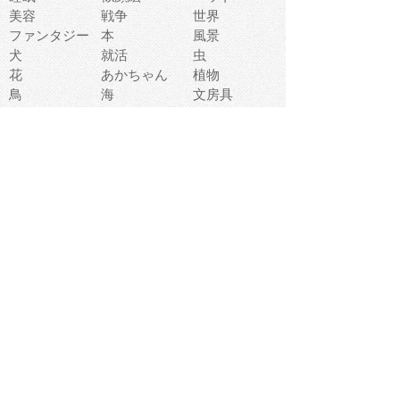
美容
戦争
世界
ファンタジー
本
風景
犬
就活
虫
花
あかちゃん
植物
鳥
海
文房具
食材
お風呂
フルーツ
干支
お年賀状
マスク
調味料
猫
物語
介護
南国
ウェディング
ランドマーク
環境問題
髪
スポーツ用具
書類
クリスマス
夏休み
怪我
テンプレート
メディア
食器
お祭り
政治
中年
座布団
映画
メッセージ
電車
ゴミ
楽器
パン
宗教
幼稚園
エネルギー
引越し
農業
自転車
オリンピック
飾り
お寿司
POP
食べ物キャラ
ダンス