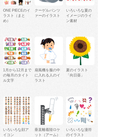
ONE PIECEのイ
クーゲルパンツ
いろいろな夏の
ラスト（まと
ァーのイラスト
イメージのライ
め）
ン素材
1月から12月まで
扇風機を服の中
夏のイラスト
の毎月のタイト
に入れる人のイ
「向日葵」
ル文字
ラスト
いろいろな顔ア
垂直離着陸ロケ
いろいろな漫符
イコン
ット（アーム）
のイラスト