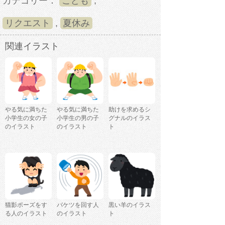
カテゴリー：
こども
,
リクエスト
,
夏休み
関連イラスト
やる気に満ちた
やる気に満ちた
助けを求めるシ
小学生の女の子
小学生の男の子
グナルのイラス
のイラスト
のイラスト
ト
猫影ポーズをす
バケツを回す人
黒い羊のイラス
る人のイラスト
のイラスト
ト