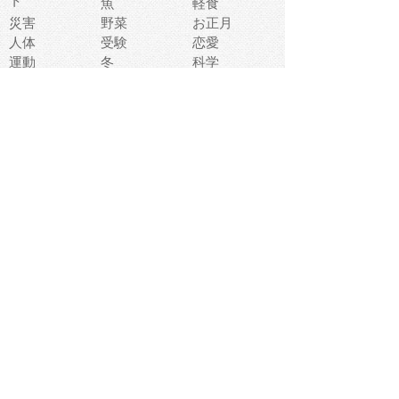
ト
魚
軽食
災害
野菜
お正月
人体
受験
恋愛
運動
冬
科学
表情
美術
掃除
睡眠
似顔絵
ペット
美容
戦争
世界
ファンタジー
本
風景
犬
就活
虫
花
あかちゃん
植物
鳥
海
文房具
食材
お風呂
フルーツ
干支
お年賀状
マスク
調味料
猫
物語
介護
南国
ウェディング
ランドマーク
環境問題
髪
スポーツ用具
書類
クリスマス
夏休み
怪我
テンプレート
メディア
食器
お祭り
政治
中年
座布団
映画
メッセージ
電車