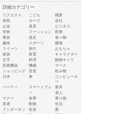
詳細カテゴリー
リクエスト
こども
職業
病気
ポーズ
会社
お金
道具
ビジネス
学校
ファッション
医療
事故
違反
食べ物
趣味
スポーツ
建物
スイーツ
旅行
おもちゃ
家族
家電
キャラクター
文字
料理
動物キャラ
医療機器
機械
マーク
ショッピング
音楽
飲み物
日本
車
コンピュータ
ー
パーティ
スマートフォ
家具
ン
老人
マナー
食事
乗り物
若者
動物
生活
インターネッ
友達
夏