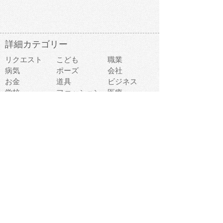
詳細カテゴリー
リクエスト
こども
職業
病気
ポーズ
会社
お金
道具
ビジネス
学校
ファッション
医療
事故
違反
食べ物
趣味
スポーツ
建物
スイーツ
旅行
おもちゃ
家族
家電
キャラクター
文字
料理
動物キャラ
医療機器
機械
マーク
ショッピング
音楽
飲み物
日本
車
コンピュータ
ー
パーティ
スマートフォ
家具
ン
老人
マナー
食事
乗り物