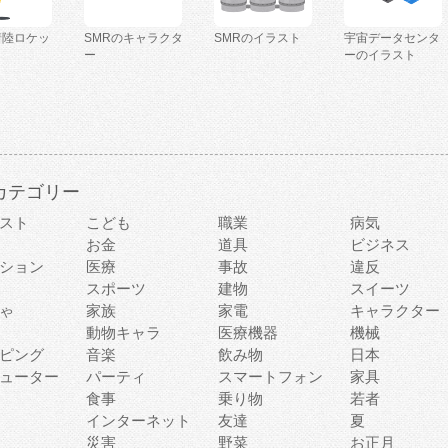
着陸ロケッ
SMRのキャラクタ
SMRのイラスト
宇宙データセンタ
ー
ーのイラスト
カテゴリー
スト
こども
職業
病気
お金
道具
ビジネス
ション
医療
事故
違反
スポーツ
建物
スイーツ
ゃ
家族
家電
キャラクター
動物キャラ
医療機器
機械
ピング
音楽
飲み物
日本
ューター
パーティ
スマートフォン
家具
食事
乗り物
若者
インターネット
友達
夏
災害
野菜
お正月