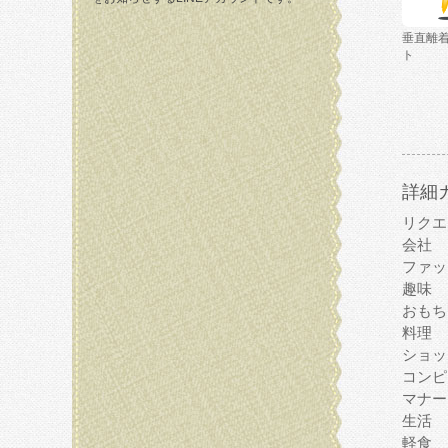
垂直離
ト
詳細
リクエ
会社
ファッ
趣味
おもち
料理
ショッ
コンピ
マナー
生活
軽食