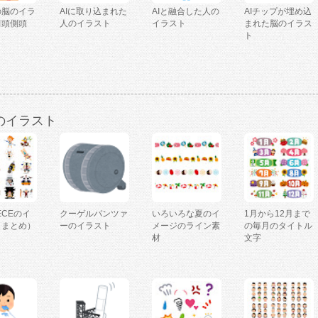
の脳のイラ
AIに取り込まれた
AIと融合した人の
AIチップが埋め込
前頭側頭
人のイラスト
イラスト
まれた脳のイラス
ト
のイラスト
IECEのイ
クーゲルパンツァ
いろいろな夏のイ
1月から12月まで
（まとめ）
ーのイラスト
メージのライン素
の毎月のタイトル
材
文字