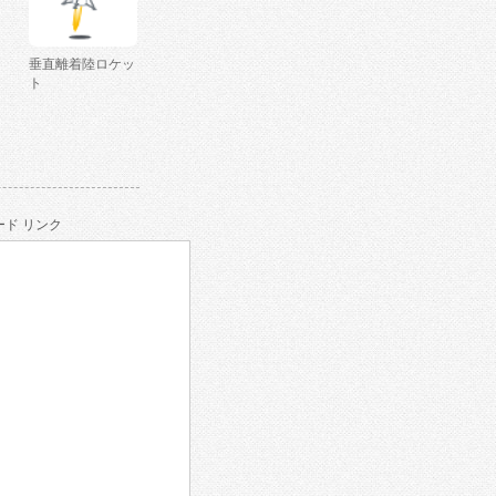
垂直離着陸ロケッ
ト
ド リンク