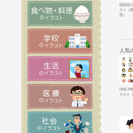
認知症
スト（
型）
人気
ONE P
ラスト