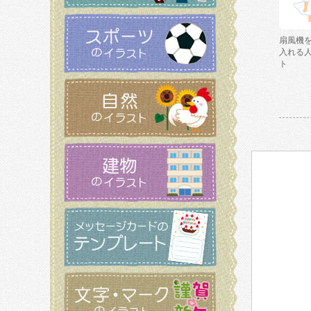
扇風機
入れる
ト