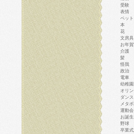
受験
表情
ペット
本
花
文房具
お年賀
介護
髪
怪我
政治
電車
幼稚園
オリン
ダンス
メタボ
運動会
お誕生
野球
卒業式