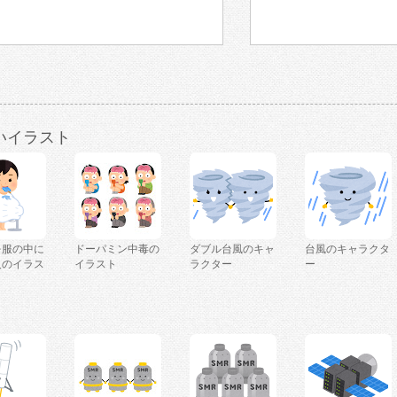
いイラスト
を服の中に
ドーパミン中毒の
ダブル台風のキャ
台風のキャラクタ
人のイラス
イラスト
ラクター
ー