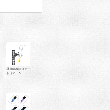
垂直離着陸ロケッ
ト（アーム）