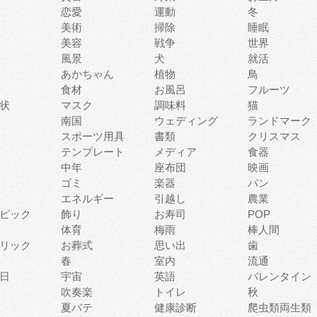
恋愛
運動
冬
美術
掃除
睡眠
美容
戦争
世界
風景
犬
就活
あかちゃん
植物
鳥
食材
お風呂
フルーツ
状
マスク
調味料
猫
南国
ウェディング
ランドマーク
スポーツ用具
書類
クリスマス
テンプレート
メディア
食器
中年
座布団
映画
ゴミ
楽器
パン
エネルギー
引越し
農業
ピック
飾り
お寿司
POP
体育
梅雨
棒人間
リック
お葬式
思い出
歯
春
室内
流通
日
宇宙
英語
バレンタイン
吹奏楽
トイレ
秋
夏バテ
健康診断
爬虫類両生類