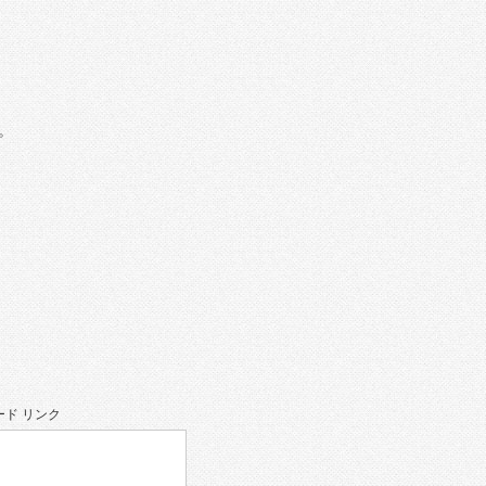
。
ド リンク