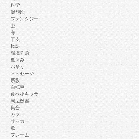
科学
似顔絵
ファンタジー
虫
海
干支
物語
環境問題
夏休み
お祭り
メッセージ
宗教
自転車
食べ物キャラ
周辺機器
集合
カフェ
サッカー
歌
フレーム