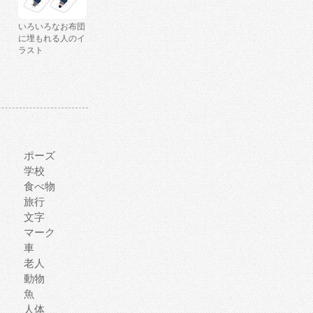
いろいろなお布団
に埋もれる人のイ
ラスト
ポーズ
学校
食べ物
旅行
文字
マーク
車
老人
動物
魚
人体