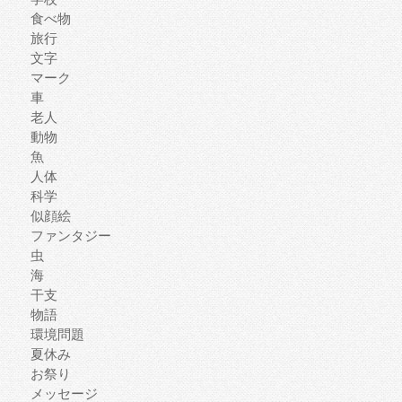
食べ物
旅行
文字
マーク
車
老人
動物
魚
人体
科学
似顔絵
ファンタジー
虫
海
干支
物語
環境問題
夏休み
お祭り
メッセージ