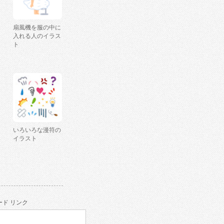
扇風機を服の中に
入れる人のイラス
ト
いろいろな漫符の
イラスト
ド リンク