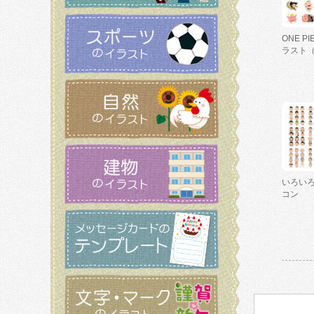
ONE P
ラスト
いろい
コン