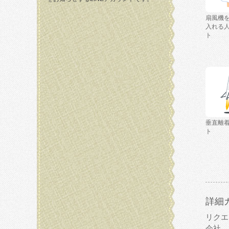
扇風機
入れる
ト
垂直離
ト
詳細
リクエ
会社