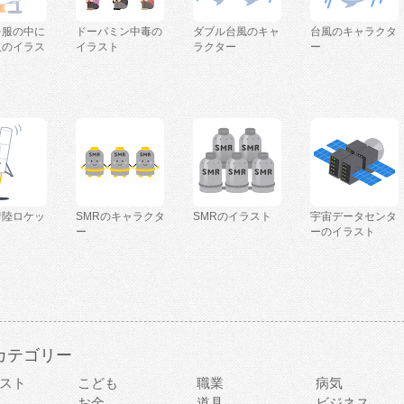
を服の中に
ドーパミン中毒の
ダブル台風のキャ
台風のキャラクタ
人のイラス
イラスト
ラクター
ー
着陸ロケッ
SMRのキャラクタ
SMRのイラスト
宇宙データセンタ
ー
ーのイラスト
カテゴリー
スト
こども
職業
病気
お金
道具
ビジネス