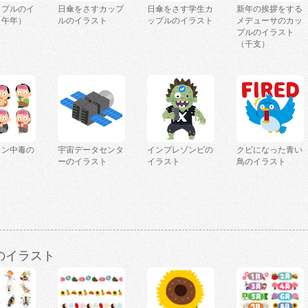
ップルのイ
日傘をさすカップ
日傘をさす学生カ
新年の挨拶をする
（午年）
ルのイラスト
ップルのイラスト
メデューサのカッ
プルのイラスト
（干支）
ミン中毒の
宇宙データセンタ
インプレゾンビの
クビになった青い
ト
ーのイラスト
イラスト
鳥のイラスト
のイラスト