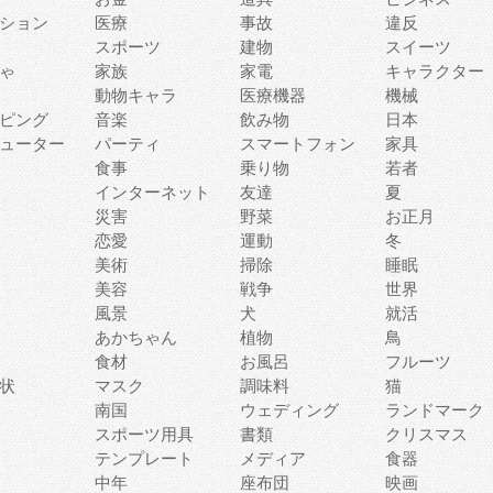
ション
医療
事故
違反
スポーツ
建物
スイーツ
ゃ
家族
家電
キャラクター
動物キャラ
医療機器
機械
ピング
音楽
飲み物
日本
ューター
パーティ
スマートフォン
家具
食事
乗り物
若者
インターネット
友達
夏
災害
野菜
お正月
恋愛
運動
冬
美術
掃除
睡眠
美容
戦争
世界
風景
犬
就活
あかちゃん
植物
鳥
食材
お風呂
フルーツ
状
マスク
調味料
猫
南国
ウェディング
ランドマーク
スポーツ用具
書類
クリスマス
テンプレート
メディア
食器
中年
座布団
映画