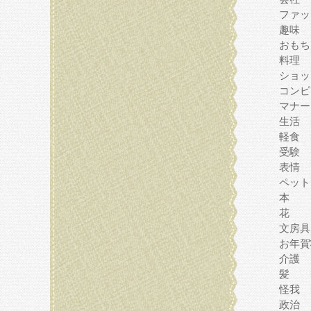
ファッ
趣味
おもち
料理
ショッ
コンピ
マナー
生活
軽食
受験
表情
ペット
本
花
文房具
お年賀
介護
髪
怪我
政治