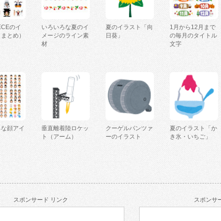
IECEのイ
いろいろな夏のイ
夏のイラスト「向
1月から12月まで
（まとめ）
メージのライン素
日葵」
の毎月のタイトル
材
文字
ろな顔アイ
垂直離着陸ロケッ
クーゲルパンツァ
夏のイラスト「か
ト（アーム）
ーのイラスト
き氷・いちご」
スポンサード リンク
スポンサー