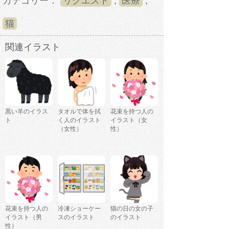
カテゴリー：
リクエスト
,
医療
,
猫
関連イラスト
黒い羊のイラス
タオルで体を拭
花束を持つ人の
ト
く人のイラスト
イラスト（女
（女性）
性）
花束を持つ人の
冷凍ショーケー
猫の日の女の子
イラスト（男
スのイラスト
のイラスト
性）