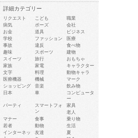
詳細カテゴリー
リクエスト
こども
職業
病気
ポーズ
会社
お金
道具
ビジネス
学校
ファッション
医療
事故
違反
食べ物
趣味
スポーツ
建物
スイーツ
旅行
おもちゃ
家族
家電
キャラクター
文字
料理
動物キャラ
医療機器
機械
マーク
ショッピング
音楽
飲み物
日本
車
コンピュータ
ー
パーティ
スマートフォ
家具
ン
老人
マナー
食事
乗り物
若者
動物
生活
インターネッ
友達
夏