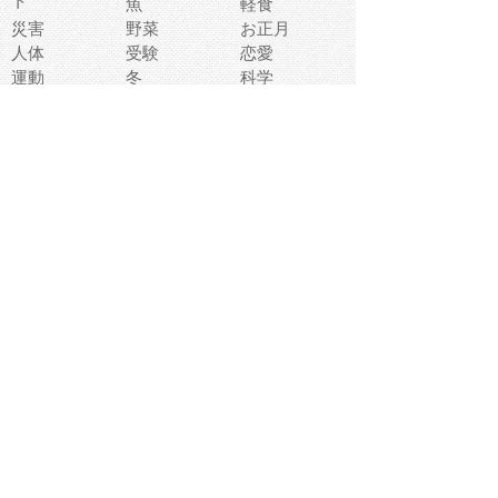
ト
魚
軽食
災害
野菜
お正月
人体
受験
恋愛
運動
冬
科学
表情
美術
掃除
睡眠
似顔絵
ペット
美容
戦争
世界
ファンタジー
本
風景
犬
就活
虫
花
あかちゃん
植物
鳥
海
文房具
食材
お風呂
フルーツ
干支
お年賀状
マスク
調味料
猫
物語
介護
南国
ウェディング
ランドマーク
環境問題
髪
スポーツ用具
書類
クリスマス
夏休み
怪我
テンプレート
メディア
食器
お祭り
政治
中年
座布団
映画
メッセージ
電車