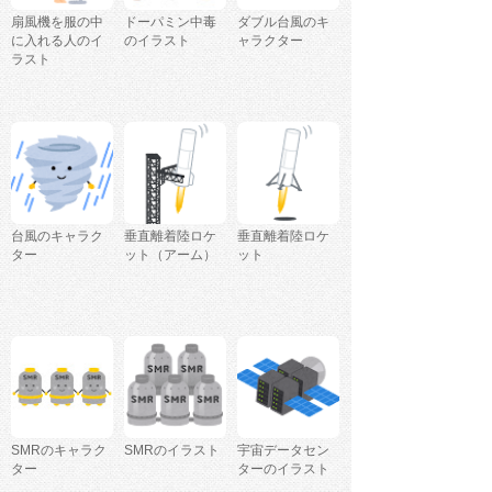
扇風機を服の中
ドーパミン中毒
ダブル台風のキ
に入れる人のイ
のイラスト
ャラクター
ラスト
台風のキャラク
垂直離着陸ロケ
垂直離着陸ロケ
ター
ット（アーム）
ット
SMRのキャラク
SMRのイラスト
宇宙データセン
ター
ターのイラスト