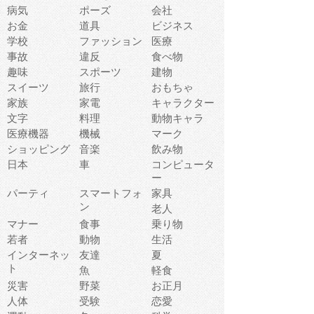
病気
ポーズ
会社
お金
道具
ビジネス
学校
ファッション
医療
事故
違反
食べ物
趣味
スポーツ
建物
スイーツ
旅行
おもちゃ
家族
家電
キャラクター
文字
料理
動物キャラ
医療機器
機械
マーク
ショッピング
音楽
飲み物
日本
車
コンピュータ
ー
パーティ
スマートフォ
家具
ン
老人
マナー
食事
乗り物
若者
動物
生活
インターネッ
友達
夏
ト
魚
軽食
災害
野菜
お正月
人体
受験
恋愛