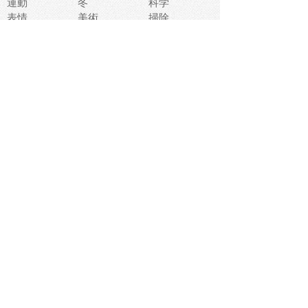
運動
冬
科学
表情
美術
掃除
睡眠
似顔絵
ペット
美容
戦争
世界
ファンタジー
本
風景
犬
就活
虫
花
あかちゃん
植物
鳥
海
文房具
食材
お風呂
フルーツ
干支
お年賀状
マスク
調味料
猫
物語
介護
南国
ウェディング
ランドマーク
環境問題
髪
スポーツ用具
書類
クリスマス
夏休み
怪我
テンプレート
メディア
食器
お祭り
政治
中年
座布団
映画
メッセージ
電車
ゴミ
楽器
パン
宗教
幼稚園
エネルギー
引越し
農業
自転車