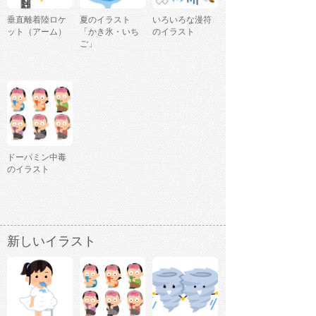
垂直離着陸ロケ
夏のイラスト
いろいろな漫符
ット（アーム）
「かき氷・いち
のイラスト
ご」
ドーパミン中毒
のイラスト
新しいイラスト