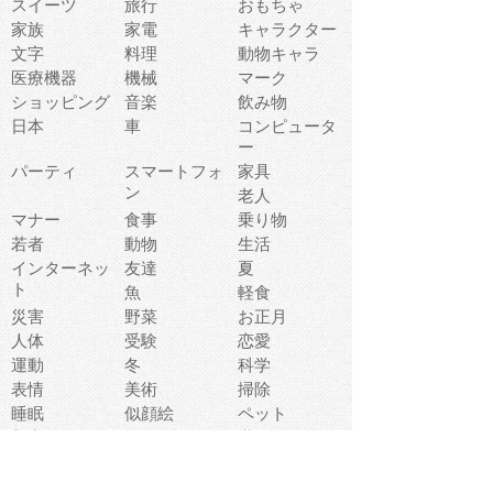
スイーツ
旅行
おもちゃ
家族
家電
キャラクター
文字
料理
動物キャラ
医療機器
機械
マーク
ショッピング
音楽
飲み物
日本
車
コンピュータ
ー
パーティ
スマートフォ
家具
ン
老人
マナー
食事
乗り物
若者
動物
生活
インターネッ
友達
夏
ト
魚
軽食
災害
野菜
お正月
人体
受験
恋愛
運動
冬
科学
表情
美術
掃除
睡眠
似顔絵
ペット
美容
戦争
世界
ファンタジー
本
風景
犬
就活
虫