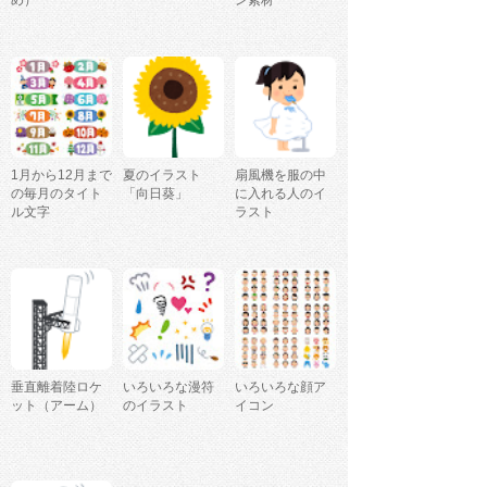
め）
ン素材
1月から12月まで
夏のイラスト
扇風機を服の中
の毎月のタイト
「向日葵」
に入れる人のイ
ル文字
ラスト
垂直離着陸ロケ
いろいろな漫符
いろいろな顔ア
ット（アーム）
のイラスト
イコン