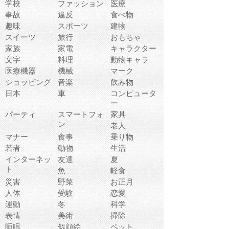
学校
ファッション
医療
事故
違反
食べ物
趣味
スポーツ
建物
スイーツ
旅行
おもちゃ
家族
家電
キャラクター
文字
料理
動物キャラ
医療機器
機械
マーク
ショッピング
音楽
飲み物
日本
車
コンピュータ
ー
パーティ
スマートフォ
家具
ン
老人
マナー
食事
乗り物
若者
動物
生活
インターネッ
友達
夏
ト
魚
軽食
災害
野菜
お正月
人体
受験
恋愛
運動
冬
科学
表情
美術
掃除
睡眠
似顔絵
ペット