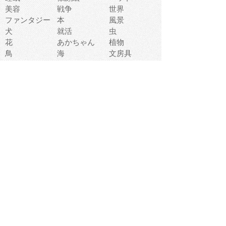
美容
戦争
世界
ファンタジー
本
風景
犬
就活
虫
花
あかちゃん
植物
鳥
海
文房具
食材
お風呂
フルーツ
干支
お年賀状
マスク
調味料
猫
物語
介護
南国
ウェディング
ランドマーク
環境問題
髪
スポーツ用具
書類
クリスマス
夏休み
怪我
テンプレート
メディア
食器
お祭り
政治
中年
座布団
映画
メッセージ
電車
ゴミ
楽器
パン
宗教
幼稚園
エネルギー
引越し
農業
自転車
オリンピック
飾り
お寿司
POP
食べ物キャラ
ダンス