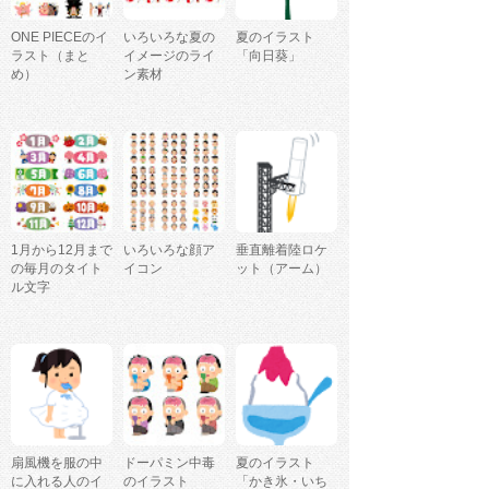
ONE PIECEのイ
いろいろな夏の
夏のイラスト
ラスト（まと
イメージのライ
「向日葵」
め）
ン素材
1月から12月まで
いろいろな顔ア
垂直離着陸ロケ
の毎月のタイト
イコン
ット（アーム）
ル文字
扇風機を服の中
ドーパミン中毒
夏のイラスト
に入れる人のイ
のイラスト
「かき氷・いち