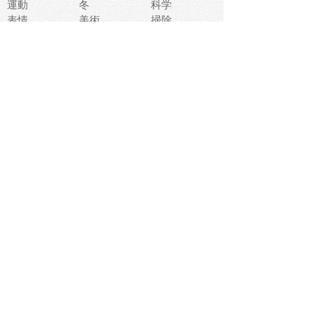
運動
冬
科学
表情
美術
掃除
睡眠
似顔絵
ペット
美容
戦争
世界
ファンタジー
本
風景
犬
就活
虫
花
あかちゃん
植物
鳥
海
文房具
食材
お風呂
フルーツ
干支
お年賀状
マスク
調味料
猫
物語
介護
南国
ウェディング
ランドマーク
環境問題
髪
スポーツ用具
書類
クリスマス
夏休み
怪我
テンプレート
メディア
食器
お祭り
政治
中年
座布団
映画
メッセージ
電車
ゴミ
楽器
パン
宗教
幼稚園
エネルギー
引越し
農業
自転車