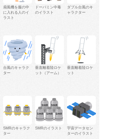
扇風機を服の中
ドーパミン中毒
ダブル台風のキ
に入れる人のイ
のイラスト
ャラクター
ラスト
台風のキャラク
垂直離着陸ロケ
垂直離着陸ロケ
ター
ット（アーム）
ット
SMRのキャラク
SMRのイラスト
宇宙データセン
ター
ターのイラスト