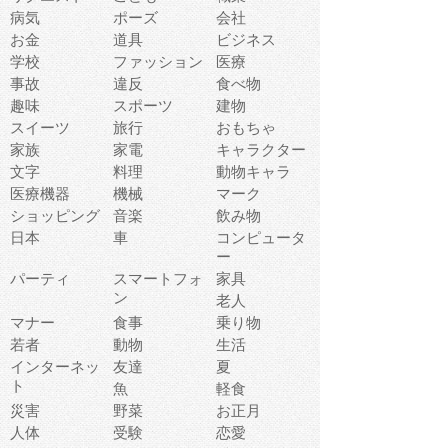
病気
ポーズ
会社
お金
道具
ビジネス
学校
ファッション
医療
事故
違反
食べ物
趣味
スポーツ
建物
スイーツ
旅行
おもちゃ
家族
家電
キャラクター
文字
料理
動物キャラ
医療機器
機械
マーク
ショッピング
音楽
飲み物
日本
車
コンピュータ
ー
パーティ
スマートフォ
家具
ン
老人
マナー
食事
乗り物
若者
動物
生活
インターネッ
友達
夏
ト
魚
軽食
災害
野菜
お正月
人体
受験
恋愛