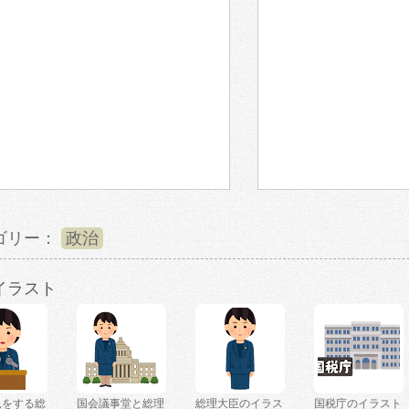
ゴリー：
政治
イラスト
見をする総
国会議事堂と総理
総理大臣のイラス
国税庁のイラスト