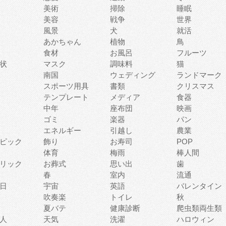
美術
掃除
睡眠
美容
戦争
世界
風景
犬
就活
あかちゃん
植物
鳥
食材
お風呂
フルーツ
状
マスク
調味料
猫
南国
ウェディング
ランドマーク
スポーツ用具
書類
クリスマス
テンプレート
メディア
食器
中年
座布団
映画
ゴミ
楽器
パン
エネルギー
引越し
農業
ピック
飾り
お寿司
POP
体育
梅雨
棒人間
リック
お葬式
思い出
歯
春
室内
流通
日
宇宙
英語
バレンタイン
吹奏楽
トイレ
秋
夏バテ
健康診断
爬虫類両生類
人
天気
洗濯
ハロウィン