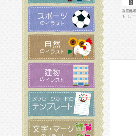
垂直離
ト（ア