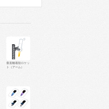
垂直離着陸ロケッ
ト（アーム）