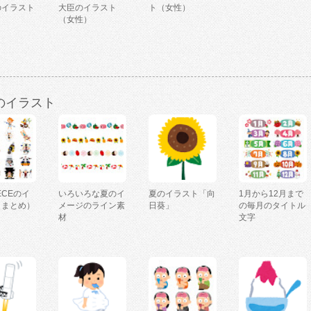
のイラスト
大臣のイラスト
ト（女性）
）
（女性）
のイラスト
IECEのイ
いろいろな夏のイ
夏のイラスト「向
1月から12月まで
（まとめ）
メージのライン素
日葵」
の毎月のタイトル
材
文字