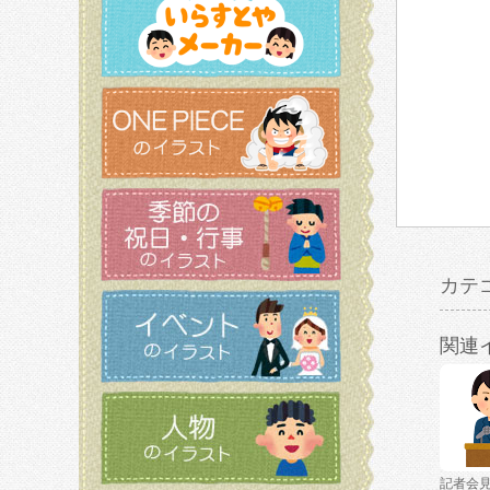
カテ
関連
記者会