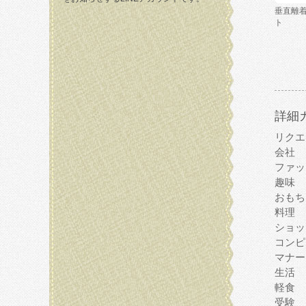
垂直離
ト
詳細
リクエ
会社
ファッ
趣味
おもち
料理
ショッ
コンピ
マナー
生活
軽食
受験