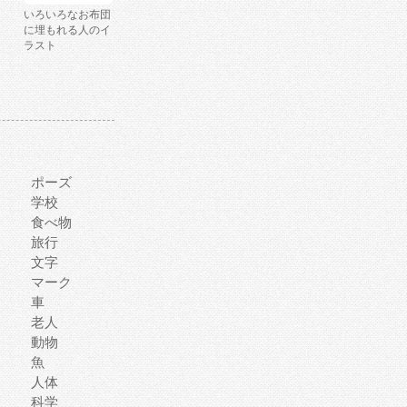
いろいろなお布団
に埋もれる人のイ
ラスト
ポーズ
学校
食べ物
旅行
文字
マーク
車
老人
動物
魚
人体
科学