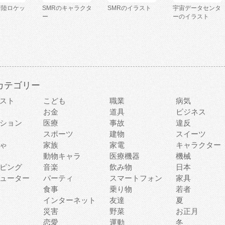
着陸ロケッ
SMRのキャラクタ
SMRのイラスト
宇宙データセンタ
ー
ーのイラスト
カテゴリー
スト
こども
職業
病気
お金
道具
ビジネス
ション
医療
事故
違反
スポーツ
建物
スイーツ
ゃ
家族
家電
キャラクター
動物キャラ
医療機器
機械
ピング
音楽
飲み物
日本
ューター
パーティ
スマートフォン
家具
食事
乗り物
若者
インターネット
友達
夏
災害
野菜
お正月
恋愛
運動
冬