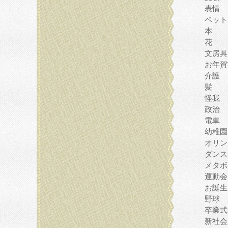
表情
ペット
本
花
文房具
お年賀
介護
髪
怪我
政治
電車
幼稚園
オリン
ダンス
メタボ
運動会
お誕生
野球
卒業式
新社会