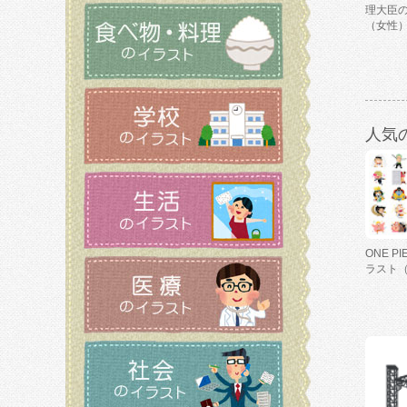
理大臣
（女性
人気
ONE P
ラスト