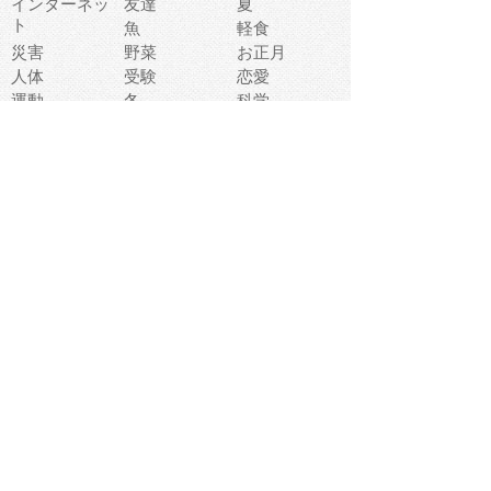
インターネッ
友達
夏
ト
魚
軽食
災害
野菜
お正月
人体
受験
恋愛
運動
冬
科学
表情
美術
掃除
睡眠
似顔絵
ペット
美容
戦争
世界
ファンタジー
本
風景
犬
就活
虫
花
あかちゃん
植物
鳥
海
文房具
食材
お風呂
フルーツ
干支
お年賀状
マスク
調味料
猫
物語
介護
南国
ウェディング
ランドマーク
環境問題
髪
スポーツ用具
書類
クリスマス
夏休み
怪我
テンプレート
メディア
食器
お祭り
政治
中年
座布団