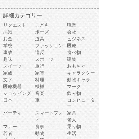
詳細カテゴリー
リクエスト
こども
職業
病気
ポーズ
会社
お金
道具
ビジネス
学校
ファッション
医療
事故
違反
食べ物
趣味
スポーツ
建物
スイーツ
旅行
おもちゃ
家族
家電
キャラクター
文字
料理
動物キャラ
医療機器
機械
マーク
ショッピング
音楽
飲み物
日本
車
コンピュータ
ー
パーティ
スマートフォ
家具
ン
老人
マナー
食事
乗り物
若者
動物
生活