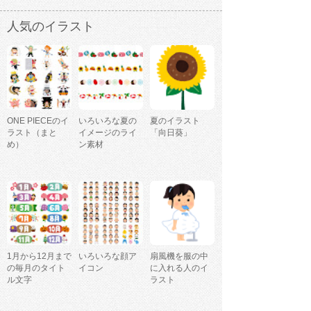
人気のイラスト
ONE PIECEのイ
いろいろな夏の
夏のイラスト
ラスト（まと
イメージのライ
「向日葵」
め）
ン素材
1月から12月まで
いろいろな顔ア
扇風機を服の中
の毎月のタイト
イコン
に入れる人のイ
ル文字
ラスト