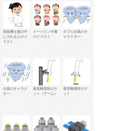
扇風機を服の中
ドーパミン中毒
ダブル台風のキ
に入れる人のイ
のイラスト
ャラクター
ラスト
台風のキャラク
垂直離着陸ロケ
垂直離着陸ロケ
ター
ット（アーム）
ット