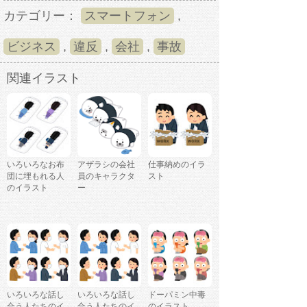
カテゴリー：
スマートフォン
,
ビジネス
,
違反
,
会社
,
事故
関連イラスト
いろいろなお布
アザラシの会社
仕事納めのイラ
団に埋もれる人
員のキャラクタ
スト
のイラスト
ー
いろいろな話し
いろいろな話し
ドーパミン中毒
合う人たちのイ
合う人たちのイ
のイラスト