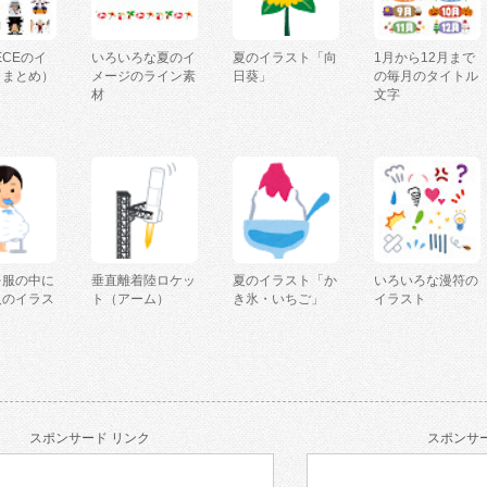
IECEのイ
いろいろな夏のイ
夏のイラスト「向
1月から12月まで
（まとめ）
メージのライン素
日葵」
の毎月のタイトル
材
文字
を服の中に
垂直離着陸ロケッ
夏のイラスト「か
いろいろな漫符の
人のイラス
ト（アーム）
き氷・いちご」
イラスト
スポンサード リンク
スポンサー