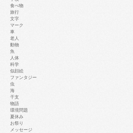
食べ物
旅行
文字
マーク
車
老人
動物
魚
人体
科学
似顔絵
ファンタジー
虫
海
干支
物語
環境問題
夏休み
お祭り
メッセージ