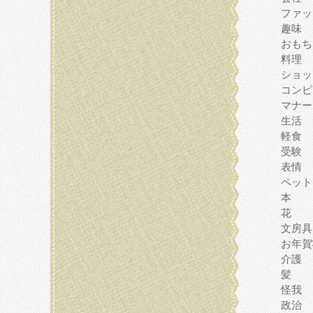
ファッ
趣味
おもち
料理
ショッ
コンピ
マナー
生活
軽食
受験
表情
ペット
本
花
文房具
お年賀
介護
髪
怪我
政治