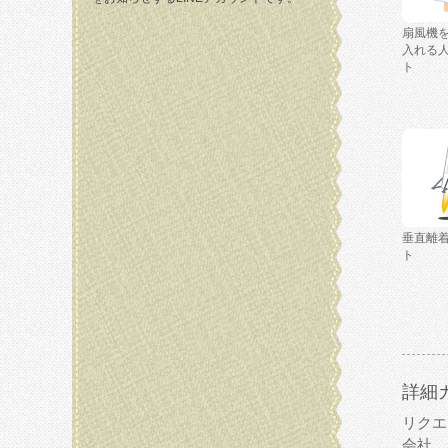
扇風機
入れる
ト
垂直離
ト
詳細
リクエ
会社