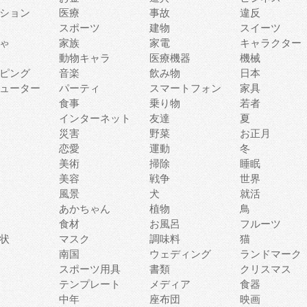
ション
医療
事故
違反
スポーツ
建物
スイーツ
ゃ
家族
家電
キャラクター
動物キャラ
医療機器
機械
ピング
音楽
飲み物
日本
ューター
パーティ
スマートフォン
家具
食事
乗り物
若者
インターネット
友達
夏
災害
野菜
お正月
恋愛
運動
冬
美術
掃除
睡眠
美容
戦争
世界
風景
犬
就活
あかちゃん
植物
鳥
食材
お風呂
フルーツ
状
マスク
調味料
猫
南国
ウェディング
ランドマーク
スポーツ用具
書類
クリスマス
テンプレート
メディア
食器
中年
座布団
映画