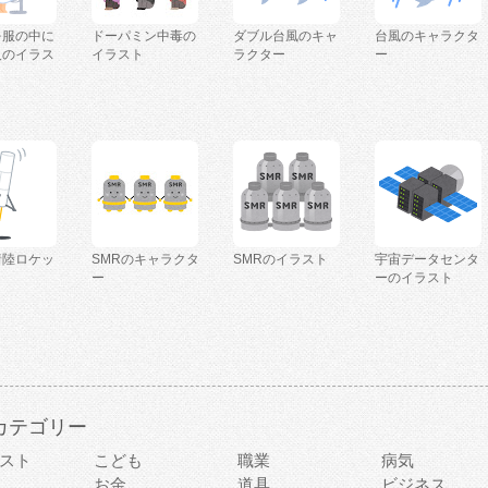
を服の中に
ドーパミン中毒の
ダブル台風のキャ
台風のキャラクタ
人のイラス
イラスト
ラクター
ー
着陸ロケッ
SMRのキャラクタ
SMRのイラスト
宇宙データセンタ
ー
ーのイラスト
カテゴリー
スト
こども
職業
病気
お金
道具
ビジネス