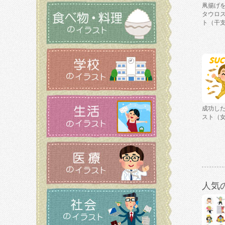
凧揚げ
タウロ
ト（干
成功し
スト（
人気