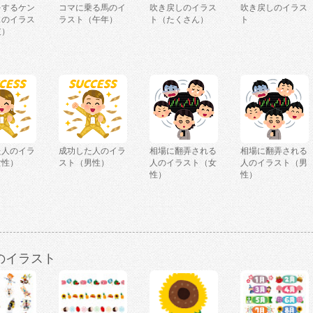
をするケン
コマに乗る馬のイ
吹き戻しのイラス
吹き戻しのイラス
スのイラス
ラスト（午年）
ト（たくさん）
ト
支）
た人のイラ
成功した人のイラ
相場に翻弄される
相場に翻弄される
女性）
スト（男性）
人のイラスト（女
人のイラスト（男
性）
性）
のイラスト