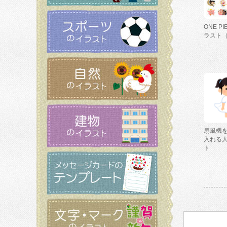
ONE P
ラスト
扇風機
入れる
ト