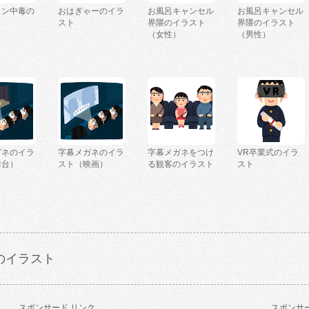
ミン中毒の
おはぎゃーのイラ
お風呂キャンセル
お風呂キャンセル
ト
スト
界隈のイラスト
界隈のイラスト
（女性）
（男性）
ガネのイラ
字幕メガネのイラ
字幕メガネをつけ
VR卒業式のイラ
舞台）
スト（映画）
る観客のイラスト
スト
のイラスト
スポンサード リンク
スポンサー