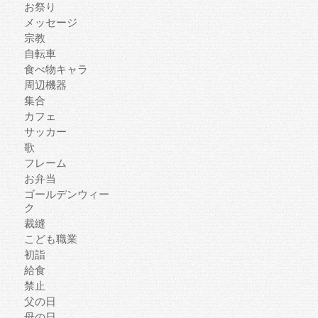
お祭り
メッセージ
宗教
自転車
食べ物キャラ
周辺機器
集合
カフェ
サッカー
歌
フレーム
お弁当
ゴールデンウィー
ク
裁縫
こども職業
初詣
給食
禁止
父の日
母の日