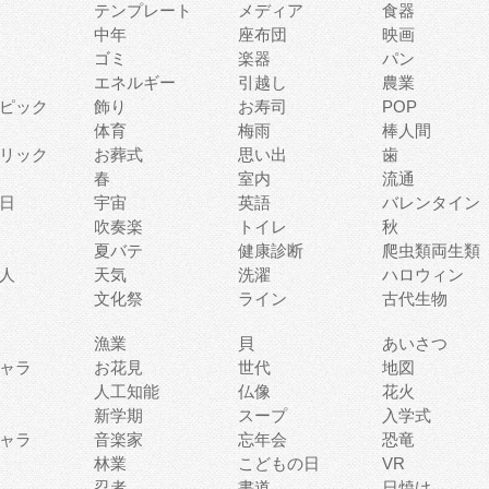
テンプレート
メディア
食器
中年
座布団
映画
ゴミ
楽器
パン
エネルギー
引越し
農業
ピック
飾り
お寿司
POP
体育
梅雨
棒人間
リック
お葬式
思い出
歯
春
室内
流通
日
宇宙
英語
バレンタイン
吹奏楽
トイレ
秋
夏バテ
健康診断
爬虫類両生類
人
天気
洗濯
ハロウィン
文化祭
ライン
古代生物
漁業
貝
あいさつ
ャラ
お花見
世代
地図
人工知能
仏像
花火
新学期
スープ
入学式
ャラ
音楽家
忘年会
恐竜
林業
こどもの日
VR
忍者
書道
日焼け