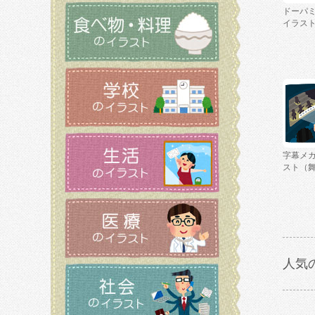
ドーパ
イラス
字幕メ
スト（
人気