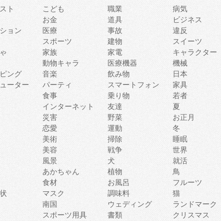
スト
こども
職業
病気
お金
道具
ビジネス
ション
医療
事故
違反
スポーツ
建物
スイーツ
ゃ
家族
家電
キャラクター
動物キャラ
医療機器
機械
ピング
音楽
飲み物
日本
ューター
パーティ
スマートフォン
家具
食事
乗り物
若者
インターネット
友達
夏
災害
野菜
お正月
恋愛
運動
冬
美術
掃除
睡眠
美容
戦争
世界
風景
犬
就活
あかちゃん
植物
鳥
食材
お風呂
フルーツ
状
マスク
調味料
猫
南国
ウェディング
ランドマーク
スポーツ用具
書類
クリスマス