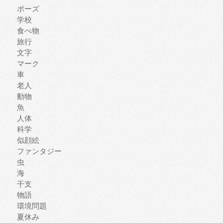
ポーズ
学校
食べ物
旅行
文字
マーク
車
老人
動物
魚
人体
科学
似顔絵
ファンタジー
虫
海
干支
物語
環境問題
夏休み