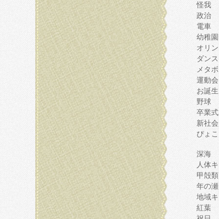
怪我
政治
電車
幼稚園
オリン
ダンス
メタボ
運動会
お誕生
野球
卒業式
新社会
ぴょこ
深海
人体キ
甲殻類
年の瀬
地域キ
紅葉
祝日