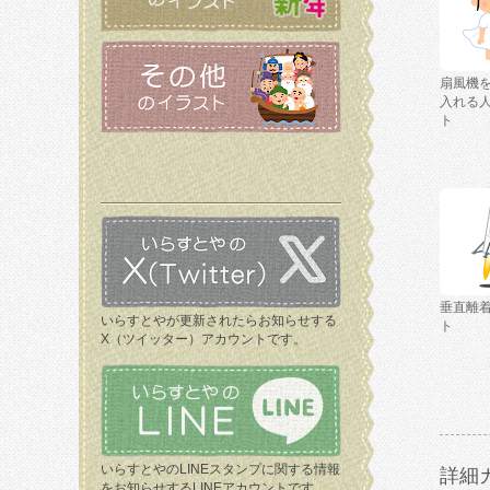
扇風機
入れる
ト
垂直離
いらすとやが更新されたらお知らせする
ト
X（ツイッター）アカウントです。
いらすとやのLINEスタンプに関する情報
詳細
をお知らせするLINEアカウントです。