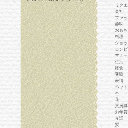
リクエ
会社
ファッ
趣味
おもち
料理
ショッ
コンピ
マナー
生活
軽食
受験
表情
ペット
本
花
文房具
お年賀
介護
髪