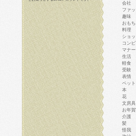
会社
ファッ
趣味
おもち
料理
ショッ
コンピ
マナー
生活
軽食
受験
表情
ペット
本
花
文房具
お年賀
介護
髪
怪我