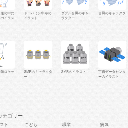
を服の中に
ドーパミン中毒の
ダブル台風のキャ
台風のキャラクタ
人のイラス
イラスト
ラクター
ー
着陸ロケッ
SMRのキャラクタ
SMRのイラスト
宇宙データセンタ
ー
ーのイラスト
カテゴリー
スト
こども
職業
病気