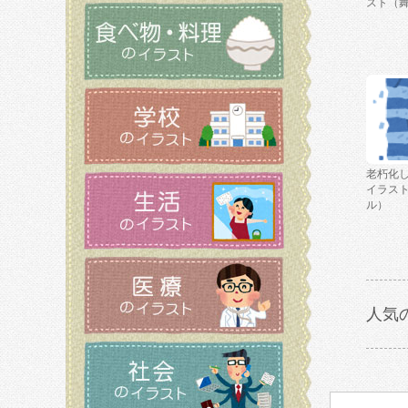
スト（
老朽化
イラス
ル）
人気