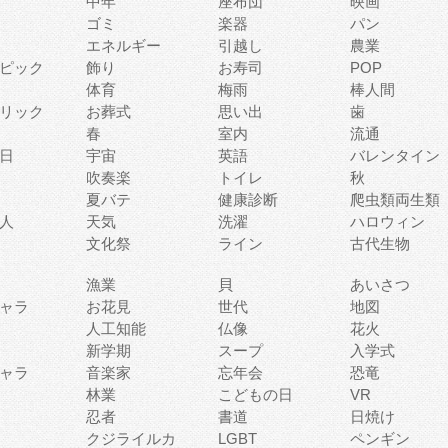
中年
座布団
映画
ゴミ
楽器
パン
エネルギー
引越し
農業
ピック
飾り
お寿司
POP
体育
梅雨
棒人間
リック
お葬式
思い出
歯
春
室内
流通
日
宇宙
英語
バレンタイン
吹奏楽
トイレ
秋
夏バテ
健康診断
爬虫類両生類
人
天気
洗濯
ハロウィン
文化祭
ライン
古代生物
漁業
貝
あいさつ
ャラ
お花見
世代
地図
人工知能
仏像
花火
新学期
スープ
入学式
ャラ
音楽家
忘年会
恐竜
林業
こどもの日
VR
忍者
書道
日焼け
クジライルカ
LGBT
ペンギン