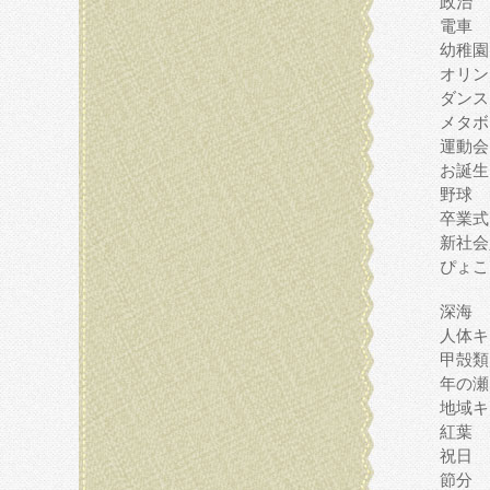
政治
電車
幼稚園
オリン
ダンス
メタボ
運動会
お誕生
野球
卒業式
新社会
ぴょこ
深海
人体キ
甲殻類
年の瀬
地域キ
紅葉
祝日
節分