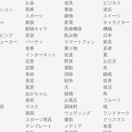
お金
道具
ビジネス
ション
医療
事故
違反
スポーツ
建物
スイーツ
ゃ
家族
家電
キャラクター
動物キャラ
医療機器
機械
ピング
音楽
飲み物
日本
ューター
パーティ
スマートフォン
家具
食事
乗り物
若者
インターネット
友達
夏
災害
野菜
お正月
恋愛
運動
冬
美術
掃除
睡眠
美容
戦争
世界
風景
犬
就活
あかちゃん
植物
鳥
食材
お風呂
フルーツ
状
マスク
調味料
猫
南国
ウェディング
ランドマーク
スポーツ用具
書類
クリスマス
テンプレート
メディア
食器