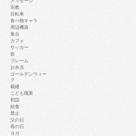
メッセージ
宗教
自転車
食べ物キャラ
周辺機器
集合
カフェ
サッカー
歌
フレーム
お弁当
ゴールデンウィー
ク
裁縫
こども職業
初詣
給食
禁止
父の日
母の日
ヨガ