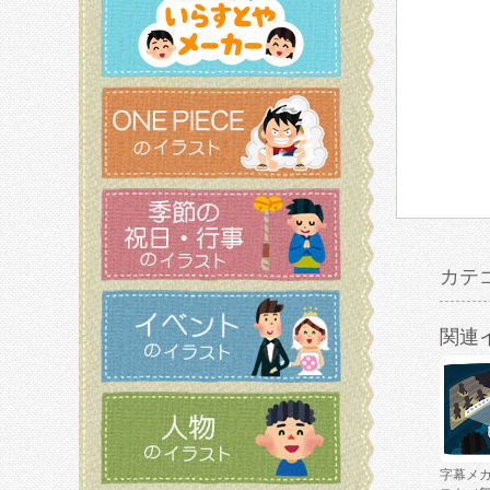
カテ
関連
字幕メ