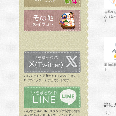
扇風機
入れる
ト
垂直離
ト
いらすとやが更新されたらお知らせする
X（ツイッター）アカウントです。
詳細
いらすとやのLINEスタンプに関する情報
リクエ
をお知らせするLINEアカウントです。