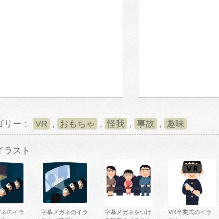
ゴリー：
VR
,
おもちゃ
,
怪我
,
事故
,
趣味
イラスト
ガネのイラ
字幕メガネのイラ
字幕メガネをつけ
VR卒業式のイラ