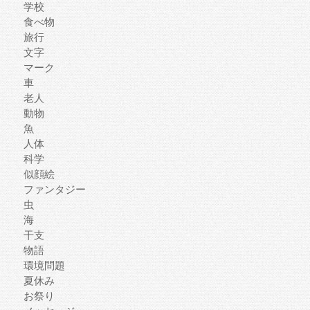
学校
食べ物
旅行
文字
マーク
車
老人
動物
魚
人体
科学
似顔絵
ファンタジー
虫
海
干支
物語
環境問題
夏休み
お祭り