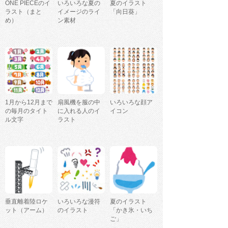
ONE PIECEのイ
いろいろな夏の
夏のイラスト
ラスト（まと
イメージのライ
「向日葵」
め）
ン素材
1月から12月まで
扇風機を服の中
いろいろな顔ア
の毎月のタイト
に入れる人のイ
イコン
ル文字
ラスト
垂直離着陸ロケ
いろいろな漫符
夏のイラスト
ット（アーム）
のイラスト
「かき氷・いち
ご」