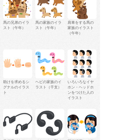
馬の兄弟のイラ
馬の家族のイラ
肩車をする馬の
スト（午年）
スト（午年）
家族のイラスト
（午年）
助けを求めるシ
ヘビの家族のイ
いろいろなイヤ
グナルのイラス
ラスト（干支）
ホン・ヘッドホ
ト
ンをつけた人の
イラスト