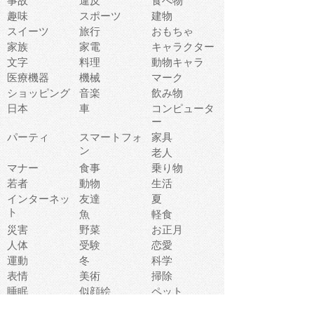
事故
違反
食べ物
趣味
スポーツ
建物
スイーツ
旅行
おもちゃ
家族
家電
キャラクター
文字
料理
動物キャラ
医療機器
機械
マーク
ショッピング
音楽
飲み物
日本
車
コンピュータ
ー
パーティ
スマートフォ
家具
ン
老人
マナー
食事
乗り物
若者
動物
生活
インターネッ
友達
夏
ト
魚
軽食
災害
野菜
お正月
人体
受験
恋愛
運動
冬
科学
表情
美術
掃除
睡眠
似顔絵
ペット
美容
戦争
世界