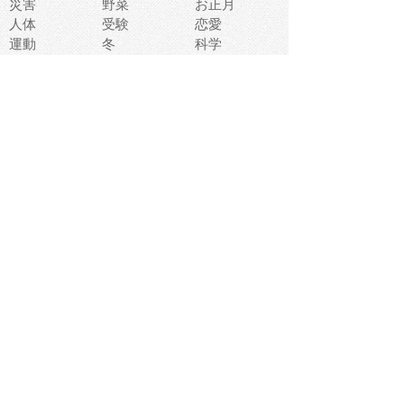
災害
野菜
お正月
人体
受験
恋愛
運動
冬
科学
表情
美術
掃除
睡眠
似顔絵
ペット
美容
戦争
世界
ファンタジー
本
風景
犬
就活
虫
花
あかちゃん
植物
鳥
海
文房具
食材
お風呂
フルーツ
干支
お年賀状
マスク
調味料
猫
物語
介護
南国
ウェディング
ランドマーク
環境問題
髪
スポーツ用具
書類
クリスマス
夏休み
怪我
テンプレート
メディア
食器
お祭り
政治
中年
座布団
映画
メッセージ
電車
ゴミ
楽器
パン