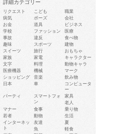
詳細カテゴリー
リクエスト
こども
職業
病気
ポーズ
会社
お金
道具
ビジネス
学校
ファッション
医療
事故
違反
食べ物
趣味
スポーツ
建物
スイーツ
旅行
おもちゃ
家族
家電
キャラクター
文字
料理
動物キャラ
医療機器
機械
マーク
ショッピング
音楽
飲み物
日本
車
コンピュータ
ー
パーティ
スマートフォ
家具
ン
老人
マナー
食事
乗り物
若者
動物
生活
インターネッ
友達
夏
ト
魚
軽食