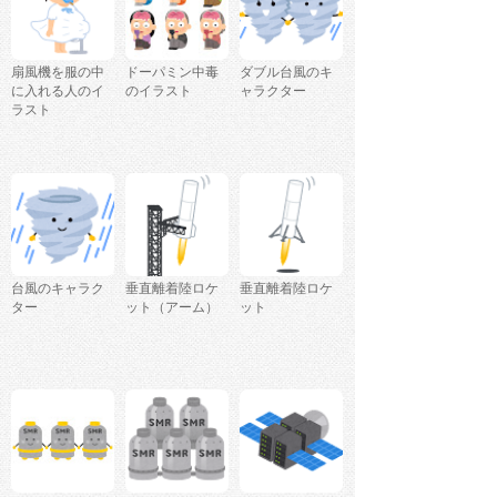
扇風機を服の中
ドーパミン中毒
ダブル台風のキ
に入れる人のイ
のイラスト
ャラクター
ラスト
台風のキャラク
垂直離着陸ロケ
垂直離着陸ロケ
ター
ット（アーム）
ット