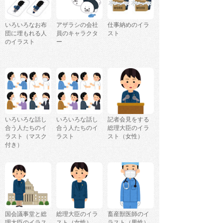
いろいろなお布
アザラシの会社
仕事納めのイラ
団に埋もれる人
員のキャラクタ
スト
のイラスト
ー
いろいろな話し
いろいろな話し
記者会見をする
合う人たちのイ
合う人たちのイ
総理大臣のイラ
ラスト（マスク
ラスト
スト（女性）
付き）
国会議事堂と総
総理大臣のイラ
畜産獣医師のイ
理大臣のイラス
スト（女性）
ラスト（男性）