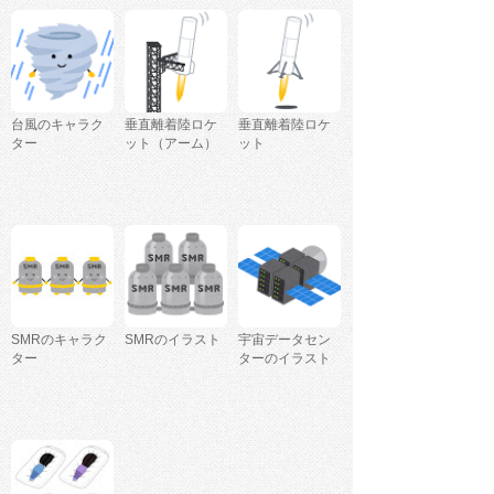
台風のキャラク
垂直離着陸ロケ
垂直離着陸ロケ
ター
ット（アーム）
ット
SMRのキャラク
SMRのイラスト
宇宙データセン
ター
ターのイラスト