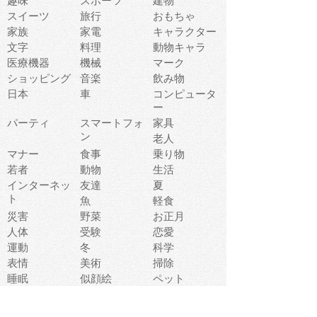
趣味
スポーツ
建物
スイーツ
旅行
おもちゃ
家族
家電
キャラクター
文字
料理
動物キャラ
医療機器
機械
マーク
ショッピング
音楽
飲み物
日本
車
コンピュータ
ー
パーティ
スマートフォ
家具
ン
老人
マナー
食事
乗り物
若者
動物
生活
インターネッ
友達
夏
ト
魚
軽食
災害
野菜
お正月
人体
受験
恋愛
運動
冬
科学
表情
美術
掃除
睡眠
似顔絵
ペット
美容
戦争
世界
ファンタジー
本
風景