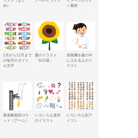
ラスト（まと
ァーのイラスト
イメージのライ
め）
ン素材
1月から12月まで
夏のイラスト
扇風機を服の中
の毎月のタイト
「向日葵」
に入れる人のイ
ル文字
ラスト
垂直離着陸ロケ
いろいろな漫符
いろいろな顔ア
ット（アーム）
のイラスト
イコン