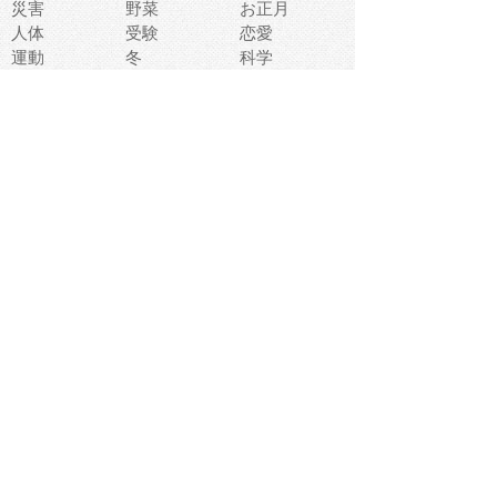
災害
野菜
お正月
人体
受験
恋愛
運動
冬
科学
表情
美術
掃除
睡眠
似顔絵
ペット
美容
戦争
世界
ファンタジー
本
風景
犬
就活
虫
花
あかちゃん
植物
鳥
海
文房具
食材
お風呂
フルーツ
干支
お年賀状
マスク
調味料
猫
物語
介護
南国
ウェディング
ランドマーク
環境問題
髪
スポーツ用具
書類
クリスマス
夏休み
怪我
テンプレート
メディア
食器
お祭り
政治
中年
座布団
映画
メッセージ
電車
ゴミ
楽器
パン