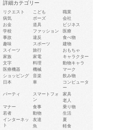
詳細カテゴリー
リクエスト
こども
職業
病気
ポーズ
会社
お金
道具
ビジネス
学校
ファッション
医療
事故
違反
食べ物
趣味
スポーツ
建物
スイーツ
旅行
おもちゃ
家族
家電
キャラクター
文字
料理
動物キャラ
医療機器
機械
マーク
ショッピング
音楽
飲み物
日本
車
コンピュータ
ー
パーティ
スマートフォ
家具
ン
老人
マナー
食事
乗り物
若者
動物
生活
インターネッ
友達
夏
ト
魚
軽食