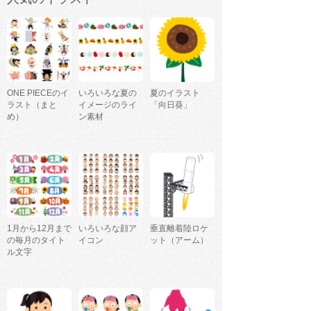
ONE PIECEのイ
いろいろな夏の
夏のイラスト
ラスト（まと
イメージのライ
「向日葵」
め）
ン素材
1月から12月まで
いろいろな顔ア
垂直離着陸ロケ
の毎月のタイト
イコン
ット（アーム）
ル文字