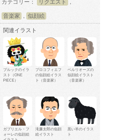
カテゴリー：
リクエスト
,
音楽家
,
似顔絵
関連イラスト
ブルックのイラ
プロコフィエフ
ベルリオーズの
スト（ONE
の似顔絵イラス
似顔絵イラスト
PIECE）
ト（音楽家）
（音楽家）
ガブリエル・フ
滝廉太郎の似顔
黒い羊のイラス
ォーレの似顔絵
絵イラスト
ト
イラスト