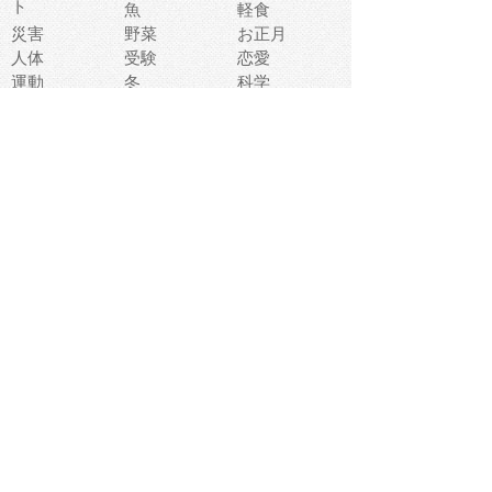
ト
魚
軽食
災害
野菜
お正月
人体
受験
恋愛
運動
冬
科学
表情
美術
掃除
睡眠
似顔絵
ペット
美容
戦争
世界
ファンタジー
本
風景
犬
就活
虫
花
あかちゃん
植物
鳥
海
文房具
食材
お風呂
フルーツ
干支
お年賀状
マスク
調味料
猫
物語
介護
南国
ウェディング
ランドマーク
環境問題
髪
スポーツ用具
書類
クリスマス
夏休み
怪我
テンプレート
メディア
食器
お祭り
政治
中年
座布団