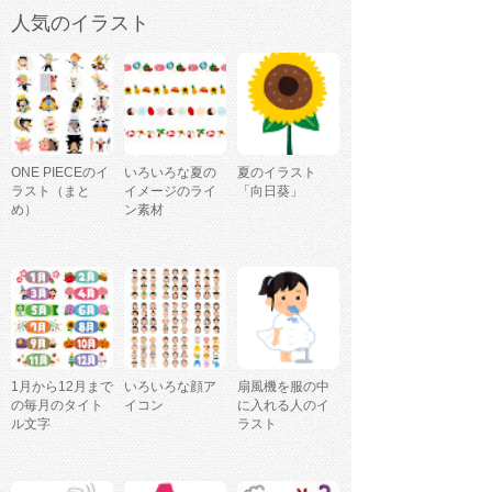
人気のイラスト
ONE PIECEのイ
いろいろな夏の
夏のイラスト
ラスト（まと
イメージのライ
「向日葵」
め）
ン素材
1月から12月まで
いろいろな顔ア
扇風機を服の中
の毎月のタイト
イコン
に入れる人のイ
ル文字
ラスト