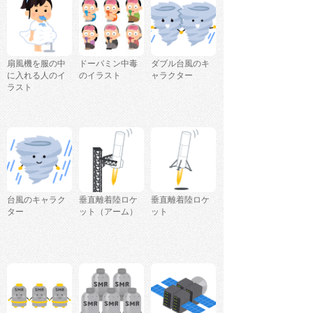
扇風機を服の中
ドーパミン中毒
ダブル台風のキ
に入れる人のイ
のイラスト
ャラクター
ラスト
台風のキャラク
垂直離着陸ロケ
垂直離着陸ロケ
ター
ット（アーム）
ット