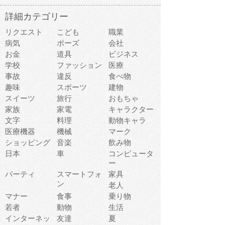
詳細カテゴリー
リクエスト
こども
職業
病気
ポーズ
会社
お金
道具
ビジネス
学校
ファッション
医療
事故
違反
食べ物
趣味
スポーツ
建物
スイーツ
旅行
おもちゃ
家族
家電
キャラクター
文字
料理
動物キャラ
医療機器
機械
マーク
ショッピング
音楽
飲み物
日本
車
コンピュータ
ー
パーティ
スマートフォ
家具
ン
老人
マナー
食事
乗り物
若者
動物
生活
インターネッ
友達
夏