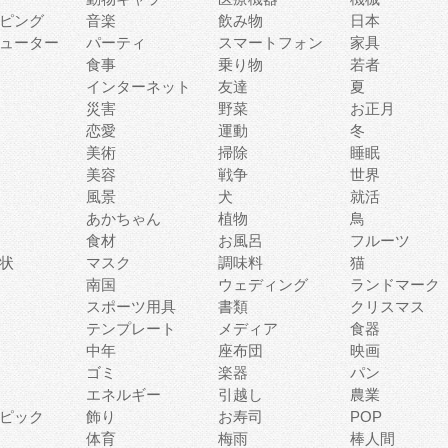
ピング
音楽
飲み物
日本
ューター
パーティ
スマートフォン
家具
食事
乗り物
若者
インターネット
友達
夏
災害
野菜
お正月
恋愛
運動
冬
美術
掃除
睡眠
美容
戦争
世界
風景
犬
就活
あかちゃん
植物
鳥
食材
お風呂
フルーツ
状
マスク
調味料
猫
南国
ウェディング
ランドマーク
スポーツ用具
書類
クリスマス
テンプレート
メディア
食器
中年
座布団
映画
ゴミ
楽器
パン
エネルギー
引越し
農業
ピック
飾り
お寿司
POP
体育
梅雨
棒人間