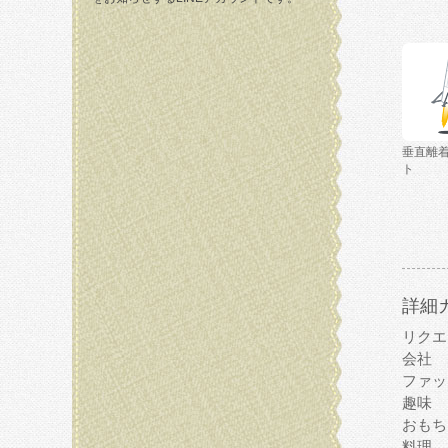
垂直離
ト
詳細
リクエ
会社
ファッ
趣味
おもち
料理