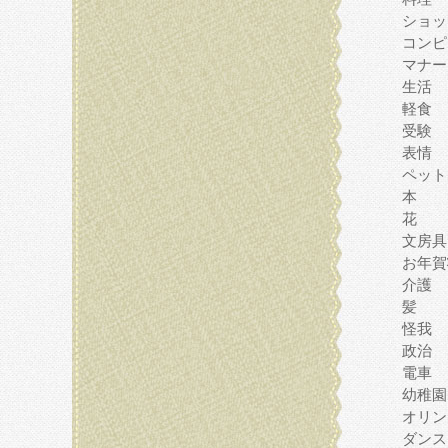
ショッ
コンピ
マナー
生活
軽食
受験
表情
ペット
本
花
文房具
お年賀
介護
髪
怪我
政治
電車
幼稚園
オリン
ダンス