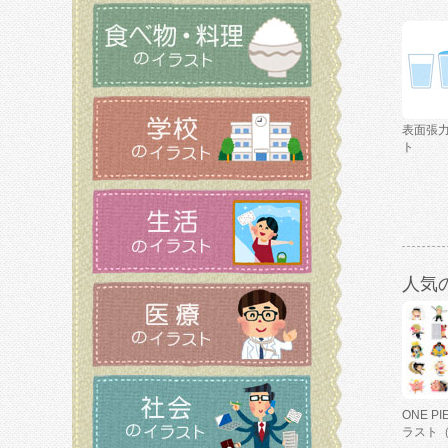
表面張
ト
人気
ONE P
ラスト