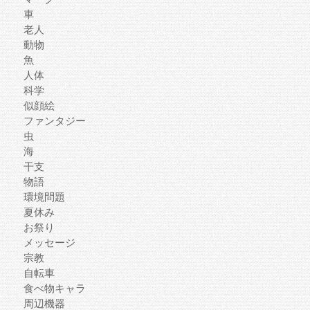
車
老人
動物
魚
人体
科学
似顔絵
ファンタジー
虫
海
干支
物語
環境問題
夏休み
お祭り
メッセージ
宗教
自転車
食べ物キャラ
周辺機器