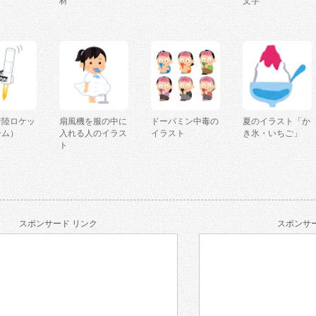
材
文字
着陸ロケッ
扇風機を服の中に
ドーパミン中毒の
夏のイラスト「か
ーム）
入れる人のイラス
イラスト
き氷・いちご」
ト
スポンサード リンク
スポンサー