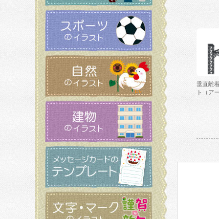
垂直離
ト（ア