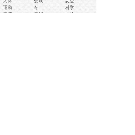
人体
受験
恋愛
運動
冬
科学
表情
美術
掃除
睡眠
似顔絵
ペット
美容
戦争
世界
ファンタジー
本
風景
犬
就活
虫
花
あかちゃん
植物
鳥
海
文房具
食材
お風呂
フルーツ
干支
お年賀状
マスク
調味料
猫
物語
介護
南国
ウェディング
ランドマーク
環境問題
髪
スポーツ用具
書類
クリスマス
夏休み
怪我
テンプレート
メディア
食器
お祭り
政治
中年
座布団
映画
メッセージ
電車
ゴミ
楽器
パン
宗教
幼稚園
エネルギー