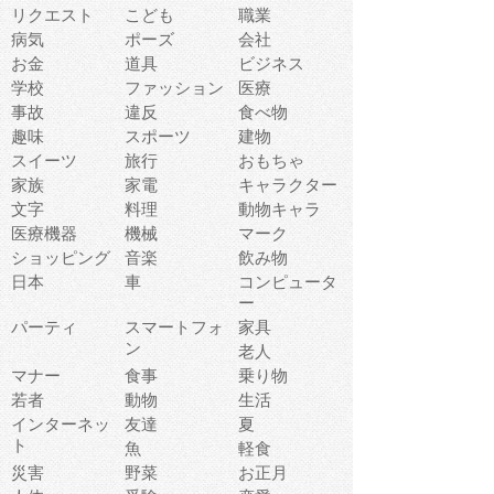
リクエスト
こども
職業
病気
ポーズ
会社
お金
道具
ビジネス
学校
ファッション
医療
事故
違反
食べ物
趣味
スポーツ
建物
スイーツ
旅行
おもちゃ
家族
家電
キャラクター
文字
料理
動物キャラ
医療機器
機械
マーク
ショッピング
音楽
飲み物
日本
車
コンピュータ
ー
パーティ
スマートフォ
家具
ン
老人
マナー
食事
乗り物
若者
動物
生活
インターネッ
友達
夏
ト
魚
軽食
災害
野菜
お正月