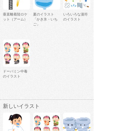
垂直離着陸ロケ
夏のイラスト
いろいろな漫符
ット（アーム）
「かき氷・いち
のイラスト
ご」
ドーパミン中毒
のイラスト
新しいイラスト