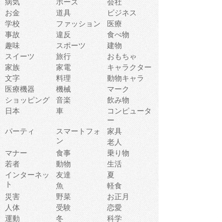
病気
ポーズ
会社
お金
道具
ビジネス
学校
ファッション
医療
事故
違反
食べ物
趣味
スポーツ
建物
スイーツ
旅行
おもちゃ
家族
家電
キャラクター
文字
料理
動物キャラ
医療機器
機械
マーク
ショッピング
音楽
飲み物
日本
車
コンピュータ
ー
パーティ
スマートフォ
家具
ン
老人
マナー
食事
乗り物
若者
動物
生活
インターネッ
友達
夏
ト
魚
軽食
災害
野菜
お正月
人体
受験
恋愛
運動
冬
科学