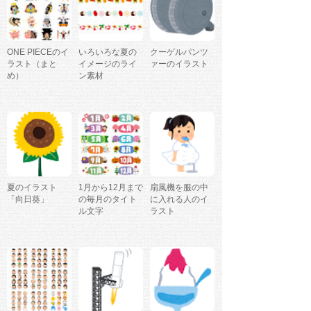
ONE PIECEのイ
いろいろな夏の
クーゲルパンツ
ラスト（まと
イメージのライ
ァーのイラスト
め）
ン素材
夏のイラスト
1月から12月まで
扇風機を服の中
「向日葵」
の毎月のタイト
に入れる人のイ
ル文字
ラスト