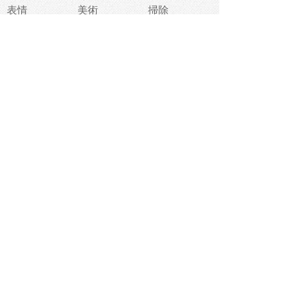
表情
美術
掃除
睡眠
似顔絵
ペット
美容
戦争
世界
ファンタジー
本
風景
犬
就活
虫
花
あかちゃん
植物
鳥
海
文房具
食材
お風呂
フルーツ
干支
お年賀状
マスク
調味料
猫
物語
介護
南国
ウェディング
ランドマーク
環境問題
髪
スポーツ用具
書類
クリスマス
夏休み
怪我
テンプレート
メディア
食器
お祭り
政治
中年
座布団
映画
メッセージ
電車
ゴミ
楽器
パン
宗教
幼稚園
エネルギー
引越し
農業
自転車