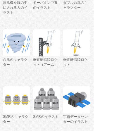
扇風機を服の中
ドーパミン中毒
ダブル台風のキ
に入れる人のイ
のイラスト
ャラクター
ラスト
台風のキャラク
垂直離着陸ロケ
垂直離着陸ロケ
ター
ット（アーム）
ット
SMRのキャラク
SMRのイラスト
宇宙データセン
ター
ターのイラスト