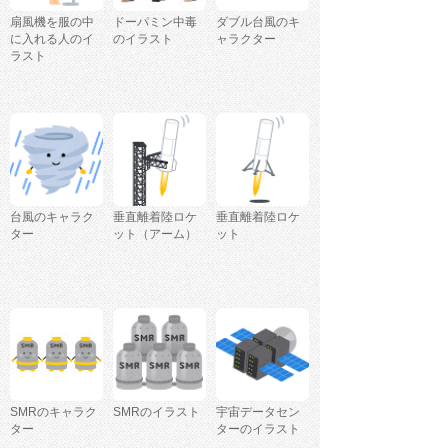
扇風機を服の中
ドーパミン中毒
ダブル台風のキ
に入れる人のイ
のイラスト
ャラクター
ラスト
台風のキャラク
垂直離着陸ロケ
垂直離着陸ロケ
ター
ット（アーム）
ット
SMRのキャラク
SMRのイラスト
宇宙データセン
ター
ターのイラスト