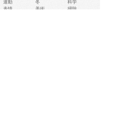
運動
冬
科学
表情
美術
掃除
睡眠
似顔絵
ペット
美容
戦争
世界
ファンタジー
本
風景
犬
就活
虫
花
あかちゃん
植物
鳥
海
文房具
食材
お風呂
フルーツ
干支
お年賀状
マスク
調味料
猫
物語
介護
南国
ウェディング
ランドマーク
環境問題
髪
スポーツ用具
書類
クリスマス
夏休み
怪我
テンプレート
メディア
食器
お祭り
政治
中年
座布団
映画
メッセージ
電車
ゴミ
楽器
パン
宗教
幼稚園
エネルギー
引越し
農業
自転車