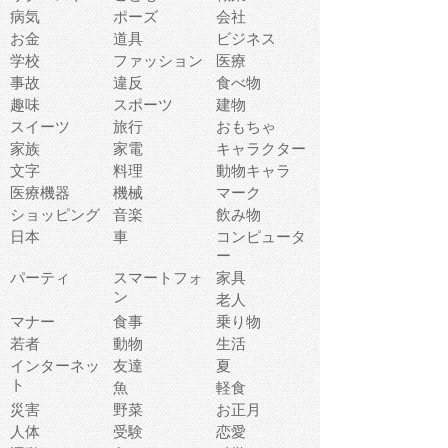
病気
ポーズ
会社
お金
道具
ビジネス
学校
ファッション
医療
事故
違反
食べ物
趣味
スポーツ
建物
スイーツ
旅行
おもちゃ
家族
家電
キャラクター
文字
料理
動物キャラ
医療機器
機械
マーク
ショッピング
音楽
飲み物
日本
車
コンピュータ
ー
パーティ
スマートフォ
家具
ン
老人
マナー
食事
乗り物
若者
動物
生活
インターネッ
友達
夏
ト
魚
軽食
災害
野菜
お正月
人体
受験
恋愛