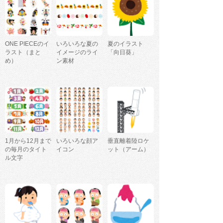
ONE PIECEのイ
いろいろな夏の
夏のイラスト
ラスト（まと
イメージのライ
「向日葵」
め）
ン素材
1月から12月まで
いろいろな顔ア
垂直離着陸ロケ
の毎月のタイト
イコン
ット（アーム）
ル文字