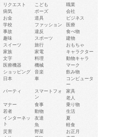
リクエスト
こども
職業
病気
ポーズ
会社
お金
道具
ビジネス
学校
ファッション
医療
事故
違反
食べ物
趣味
スポーツ
建物
スイーツ
旅行
おもちゃ
家族
家電
キャラクター
文字
料理
動物キャラ
医療機器
機械
マーク
ショッピング
音楽
飲み物
日本
車
コンピュータ
ー
パーティ
スマートフォ
家具
ン
老人
マナー
食事
乗り物
若者
動物
生活
インターネッ
友達
夏
ト
魚
軽食
災害
野菜
お正月