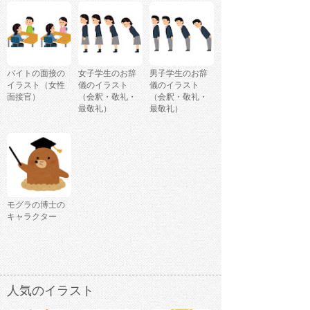
バイトの面接の
女子学生のお辞
男子学生のお辞
イラスト（女性
儀のイラスト
儀のイラスト
面接官）
（会釈・敬礼・
（会釈・敬礼・
最敬礼）
最敬礼）
モグラの博士の
キャラクター
人気のイラスト