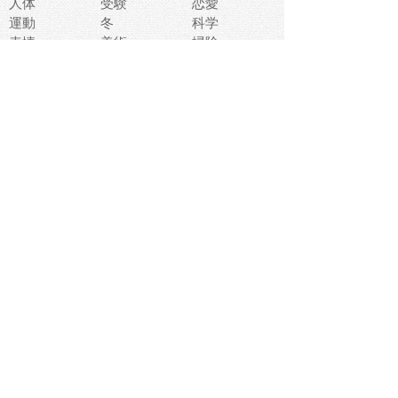
人体
受験
恋愛
運動
冬
科学
表情
美術
掃除
睡眠
似顔絵
ペット
美容
戦争
世界
ファンタジー
本
風景
犬
就活
虫
花
あかちゃん
植物
鳥
海
文房具
食材
お風呂
フルーツ
干支
お年賀状
マスク
調味料
猫
物語
介護
南国
ウェディング
ランドマーク
環境問題
髪
スポーツ用具
書類
クリスマス
夏休み
怪我
テンプレート
メディア
食器
お祭り
政治
中年
座布団
映画
メッセージ
電車
ゴミ
楽器
パン
宗教
幼稚園
エネルギー