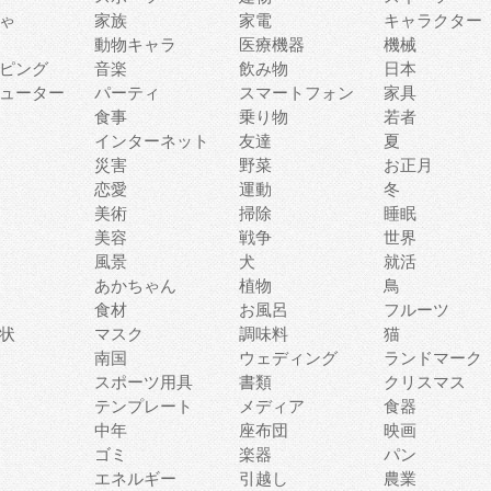
ゃ
家族
家電
キャラクター
動物キャラ
医療機器
機械
ピング
音楽
飲み物
日本
ューター
パーティ
スマートフォン
家具
食事
乗り物
若者
インターネット
友達
夏
災害
野菜
お正月
恋愛
運動
冬
美術
掃除
睡眠
美容
戦争
世界
風景
犬
就活
あかちゃん
植物
鳥
食材
お風呂
フルーツ
状
マスク
調味料
猫
南国
ウェディング
ランドマーク
スポーツ用具
書類
クリスマス
テンプレート
メディア
食器
中年
座布団
映画
ゴミ
楽器
パン
エネルギー
引越し
農業