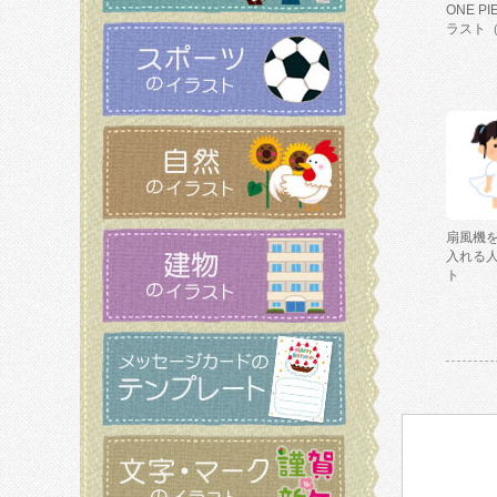
ONE P
ラスト
扇風機
入れる
ト