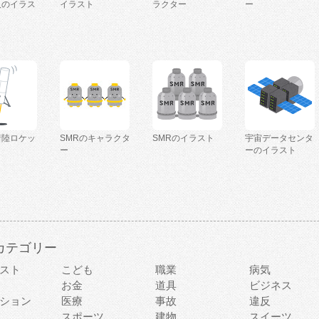
人のイラス
イラスト
ラクター
ー
着陸ロケッ
SMRのキャラクタ
SMRのイラスト
宇宙データセンタ
ー
ーのイラスト
カテゴリー
スト
こども
職業
病気
お金
道具
ビジネス
ション
医療
事故
違反
スポーツ
建物
スイーツ