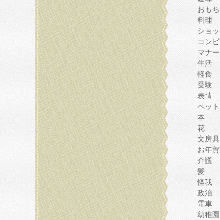
おもち
料理
ショッ
コンピ
マナー
生活
軽食
受験
表情
ペット
本
花
文房具
お年賀
介護
髪
怪我
政治
電車
幼稚園