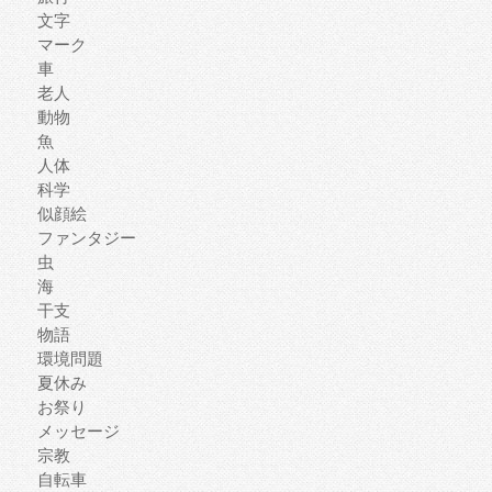
文字
マーク
車
老人
動物
魚
人体
科学
似顔絵
ファンタジー
虫
海
干支
物語
環境問題
夏休み
お祭り
メッセージ
宗教
自転車