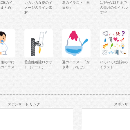
IECEのイ
いろいろな夏のイ
夏のイラスト「向
1月から12月まで
（まとめ）
メージのライン素
日葵」
の毎月のタイトル
材
文字
を服の中に
垂直離着陸ロケッ
夏のイラスト「か
いろいろな漫符の
人のイラス
ト（アーム）
き氷・いちご」
イラスト
スポンサード リンク
スポンサー