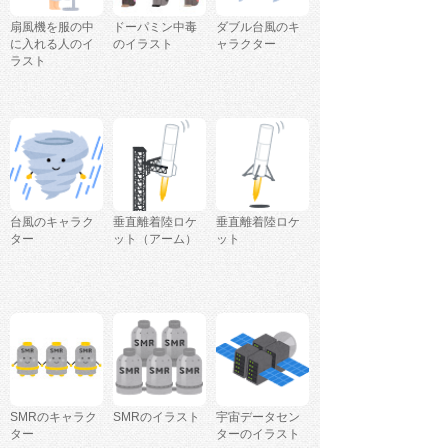
扇風機を服の中
ドーパミン中毒
ダブル台風のキ
に入れる人のイ
のイラスト
ャラクター
ラスト
台風のキャラク
垂直離着陸ロケ
垂直離着陸ロケ
ター
ット（アーム）
ット
SMRのキャラク
SMRのイラスト
宇宙データセン
ター
ターのイラスト