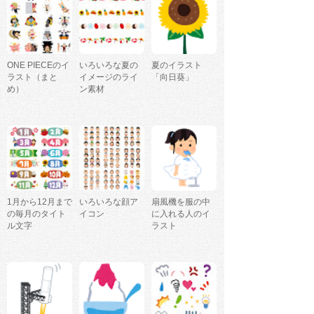
ONE PIECEのイ
いろいろな夏の
夏のイラスト
ラスト（まと
イメージのライ
「向日葵」
め）
ン素材
1月から12月まで
いろいろな顔ア
扇風機を服の中
の毎月のタイト
イコン
に入れる人のイ
ル文字
ラスト