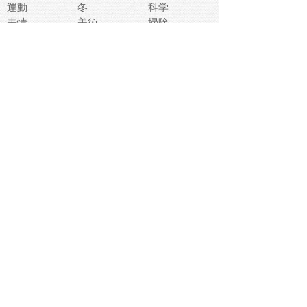
運動
冬
科学
表情
美術
掃除
睡眠
似顔絵
ペット
美容
戦争
世界
ファンタジー
本
風景
犬
就活
虫
花
あかちゃん
植物
鳥
海
文房具
食材
お風呂
フルーツ
干支
お年賀状
マスク
調味料
猫
物語
介護
南国
ウェディング
ランドマーク
環境問題
髪
スポーツ用具
書類
クリスマス
夏休み
怪我
テンプレート
メディア
食器
お祭り
政治
中年
座布団
映画
メッセージ
電車
ゴミ
楽器
パン
宗教
幼稚園
エネルギー