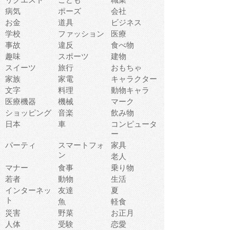
病気
ポーズ
会社
お金
道具
ビジネス
学校
ファッション
医療
事故
違反
食べ物
趣味
スポーツ
建物
スイーツ
旅行
おもちゃ
家族
家電
キャラクター
文字
料理
動物キャラ
医療機器
機械
マーク
ショッピング
音楽
飲み物
日本
車
コンピュータ
ー
パーティ
スマートフォ
家具
ン
老人
マナー
食事
乗り物
若者
動物
生活
インターネッ
友達
夏
ト
魚
軽食
災害
野菜
お正月
人体
受験
恋愛