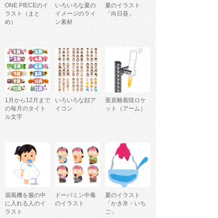
ONE PIECEのイ
いろいろな夏の
夏のイラスト
ラスト（まと
イメージのライ
「向日葵」
め）
ン素材
1月から12月まで
いろいろな顔ア
垂直離着陸ロケ
の毎月のタイト
イコン
ット（アーム）
ル文字
扇風機を服の中
ドーパミン中毒
夏のイラスト
に入れる人のイ
のイラスト
「かき氷・いち
ラスト
ご」