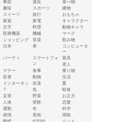
事故
違反
食べ物
趣味
スポーツ
建物
スイーツ
旅行
おもちゃ
家族
家電
キャラクター
文字
料理
動物キャラ
医療機器
機械
マーク
ショッピング
音楽
飲み物
日本
車
コンピュータ
ー
パーティ
スマートフォ
家具
ン
老人
マナー
食事
乗り物
若者
動物
生活
インターネッ
友達
夏
ト
魚
軽食
災害
野菜
お正月
人体
受験
恋愛
運動
冬
科学
表情
美術
掃除
睡眠
似顔絵
ペット
美容
戦争
世界