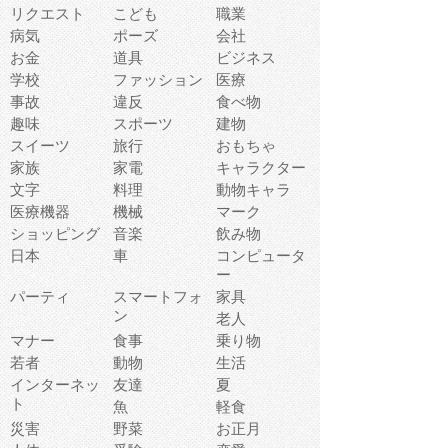
リクエスト
こども
職業
病気
ポーズ
会社
お金
道具
ビジネス
学校
ファッション
医療
事故
違反
食べ物
趣味
スポーツ
建物
スイーツ
旅行
おもちゃ
家族
家電
キャラクター
文字
料理
動物キャラ
医療機器
機械
マーク
ショッピング
音楽
飲み物
日本
車
コンピュータ
ー
パーティ
スマートフォ
家具
ン
老人
マナー
食事
乗り物
若者
動物
生活
インターネッ
友達
夏
ト
魚
軽食
災害
野菜
お正月