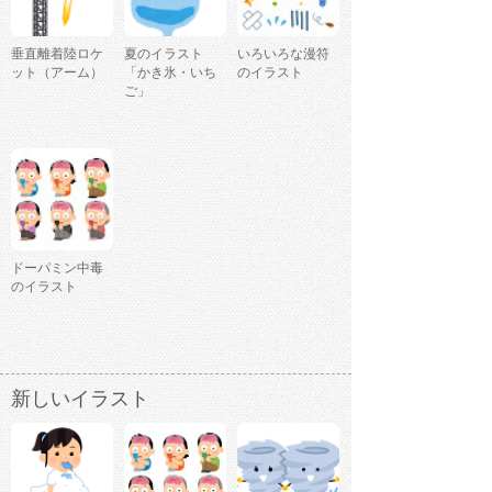
垂直離着陸ロケ
夏のイラスト
いろいろな漫符
ット（アーム）
「かき氷・いち
のイラスト
ご」
ドーパミン中毒
のイラスト
新しいイラスト