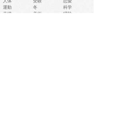
人体
受験
恋愛
運動
冬
科学
表情
美術
掃除
睡眠
似顔絵
ペット
美容
戦争
世界
ファンタジー
本
風景
犬
就活
虫
花
あかちゃん
植物
鳥
海
文房具
食材
お風呂
フルーツ
干支
お年賀状
マスク
調味料
猫
物語
介護
南国
ウェディング
ランドマーク
環境問題
髪
スポーツ用具
書類
クリスマス
夏休み
怪我
テンプレート
メディア
食器
お祭り
政治
中年
座布団
映画
メッセージ
電車
ゴミ
楽器
パン
宗教
幼稚園
エネルギー