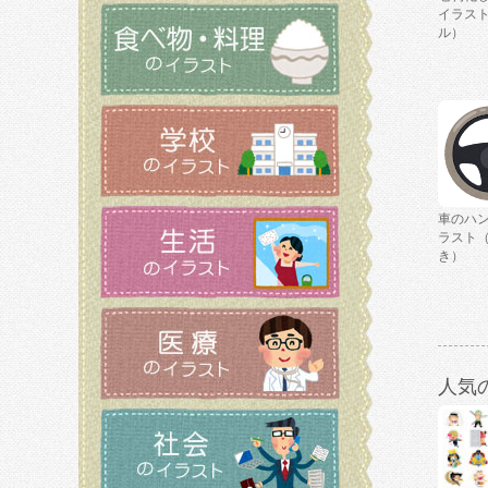
イラス
ル）
車のハ
ラスト
き）
人気