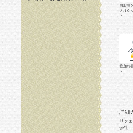
扇風機
入れる
ト
垂直離
ト
詳細
リクエ
会社