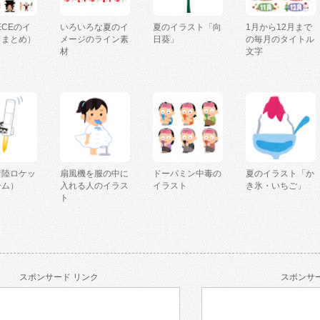
IECEのイ
いろいろな夏のイ
夏のイラスト「向
1月から12月まで
（まとめ）
メージのライン素
日葵」
の毎月のタイトル
材
文字
着陸ロケッ
扇風機を服の中に
ドーパミン中毒の
夏のイラスト「か
ーム）
入れる人のイラス
イラスト
き氷・いちご」
ト
スポンサード リンク
スポンサー