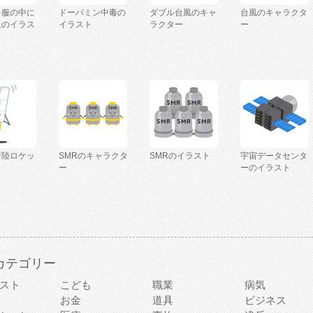
を服の中に
ドーパミン中毒の
ダブル台風のキャ
台風のキャラクタ
人のイラス
イラスト
ラクター
ー
着陸ロケッ
SMRのキャラクタ
SMRのイラスト
宇宙データセンタ
ー
ーのイラスト
カテゴリー
スト
こども
職業
病気
お金
道具
ビジネス