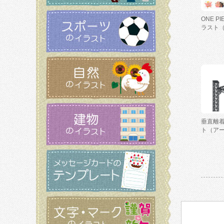
ONE P
ラスト
垂直離
ト（ア