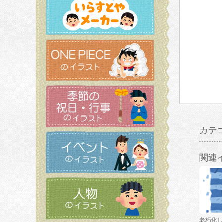
カテ
関連
老朽化