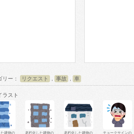
ゴリー：
リクエスト
,
事故
,
車
イラスト
した建物の
老朽化した建物の
老朽化した建物の
チョークサインの