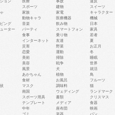
ション
医療
事故
違反
スポーツ
建物
スイーツ
ゃ
家族
家電
キャラクター
動物キャラ
医療機器
機械
ピング
音楽
飲み物
日本
ューター
パーティ
スマートフォン
家具
食事
乗り物
若者
インターネット
友達
夏
災害
野菜
お正月
恋愛
運動
冬
美術
掃除
睡眠
美容
戦争
世界
風景
犬
就活
あかちゃん
植物
鳥
食材
お風呂
フルーツ
状
マスク
調味料
猫
南国
ウェディング
ランドマーク
スポーツ用具
書類
クリスマス
テンプレート
メディア
食器
中年
座布団
映画
ゴミ
楽器
パン