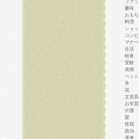
ファッ
趣味
おもち
料理
ショッ
コンピ
マナー
生活
軽食
受験
表情
ペット
本
花
文房具
お年賀
介護
髪
怪我
政治
電車