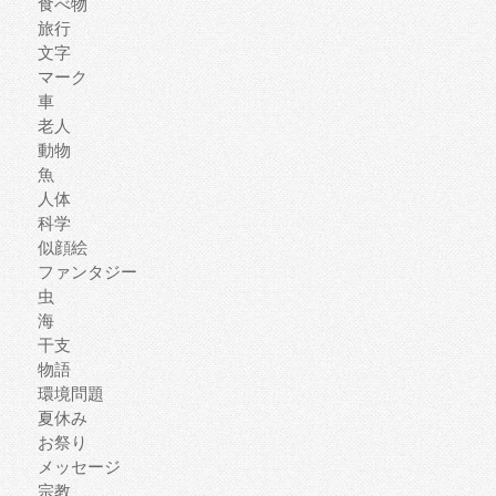
食べ物
旅行
文字
マーク
車
老人
動物
魚
人体
科学
似顔絵
ファンタジー
虫
海
干支
物語
環境問題
夏休み
お祭り
メッセージ
宗教