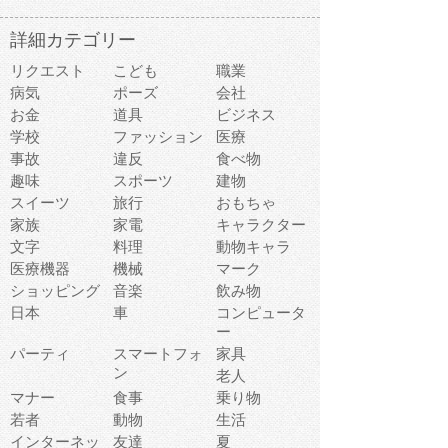
詳細カテゴリー
リクエスト
こども
職業
病気
ポーズ
会社
お金
道具
ビジネス
学校
ファッション
医療
事故
違反
食べ物
趣味
スポーツ
建物
スイーツ
旅行
おもちゃ
家族
家電
キャラクター
文字
料理
動物キャラ
医療機器
機械
マーク
ショッピング
音楽
飲み物
日本
車
コンピュータ
ー
パーティ
スマートフォ
家具
ン
老人
マナー
食事
乗り物
若者
動物
生活
インターネッ
友達
夏