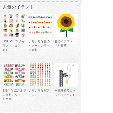
人気のイラスト
ONE PIECEのイ
いろいろな夏の
夏のイラスト
ラスト（まと
イメージのライ
「向日葵」
め）
ン素材
1月から12月まで
いろいろな顔ア
垂直離着陸ロケ
の毎月のタイト
イコン
ット（アーム）
ル文字