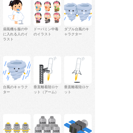
扇風機を服の中
ドーパミン中毒
ダブル台風のキ
に入れる人のイ
のイラスト
ャラクター
ラスト
台風のキャラク
垂直離着陸ロケ
垂直離着陸ロケ
ター
ット（アーム）
ット