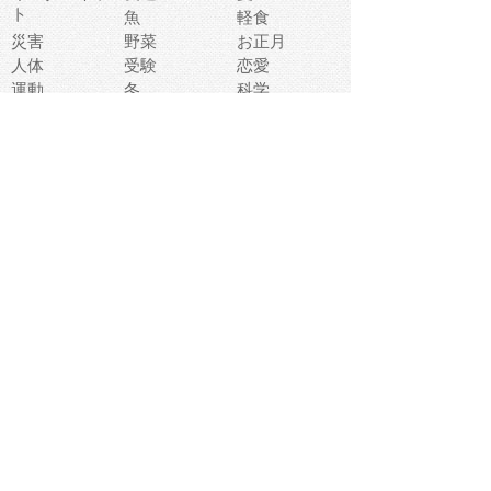
ト
魚
軽食
災害
野菜
お正月
人体
受験
恋愛
運動
冬
科学
表情
美術
掃除
睡眠
似顔絵
ペット
美容
戦争
世界
ファンタジー
本
風景
犬
就活
虫
花
あかちゃん
植物
鳥
海
文房具
食材
お風呂
フルーツ
干支
お年賀状
マスク
調味料
猫
物語
介護
南国
ウェディング
ランドマーク
環境問題
髪
スポーツ用具
書類
クリスマス
夏休み
怪我
テンプレート
メディア
食器
お祭り
政治
中年
座布団